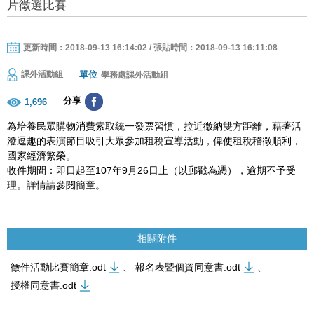
片徵選比賽
更新時間：2018-09-13 16:14:02 / 張貼時間：2018-09-13 16:11:08
單位
課外活動組
學務處課外活動組
分享
1,696
為培養民眾購物消費索取統一發票習慣，拉近徵納雙方距離，藉著活
潑逗趣的表演節目吸引大眾參加租稅宣導活動，俾使租稅稽徵順利，
國家經濟繁榮。
收件期間：即日起至107年9月26日止（以郵戳為憑），逾期不予受
理。詳情請參閱簡章。
相關附件
徵件活動比賽簡章.odt
、
報名表暨個資同意書.odt
、
授權同意書.odt