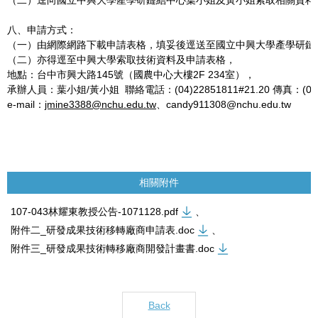
八、申請方式：
（一）由網際網路下載申請表格，填妥後逕送至國立中興大學產學研鏈
（二）亦得逕至中興大學索取技術資料及申請表格，
地點：台中市興大路145號（國農中心大樓2F 234室），
承辦人員：葉小姐/黃小姐 聯絡電話：(04)22851811#21.20 傳真：(04)2
e-mail：
jmine3388@nchu.edu.tw
、candy911308@nchu.edu.tw
相關附件
107-043林耀東教授公告-1071128.pdf
、
附件二_研發成果技術移轉廠商申請表.doc
、
附件三_研發成果技術轉移廠商開發計畫書.doc
Back