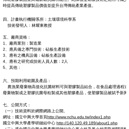
時提高傳統塑膠製品價值並提升台灣傳統產業產值。
四、計畫執行機關∕系所：土壤環境科學系
技術發明人：林耀東教授
五、廠商資格：
1、廠商業別：製造業
2、應具備之專門技術：砧板生產技術
3、應有之機具設備：砧板生產設備
4、應有之研究或技術人員人數：2人
5、其他：
六、預期利用範圍及產品：
農漁業廢棄物高值化抗菌材料可與塑膠製品結合，在食品處理過程達
廢棄物製成之塑膠抗菌母粒製成其他塑膠產品，使塑膠製品被賦予新興
七、公開方式：
（一）技術資料於網際網路上公開。
網址：國立中興大學首頁
http://www.nchu.edu.tw/index1.php
國立中興大學產學研鏈結中心
http://140.120.49.189/about1.php
（二）逕向國立中興大學產學研鏈結中心葉小姐及黃小姐索取相關資料