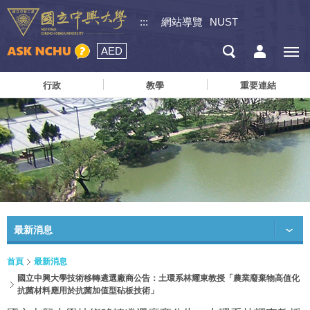
:::
網站導覽
NUST
AED
行政
教學
重要連結
最新消息
首頁
最新消息
國立中興大學技術移轉遴選廠商公告：土環系林耀東教授「農業廢棄物高值化
抗菌材料應用於抗菌加值型砧板技術」