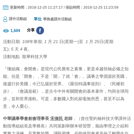
更新時間：2018-12-25 11:27:17 / 張貼時間：2018-12-25 11:23:59
單位
課外活動組
學務處課外活動組
分享
1,604
活動日期:
108
年寒假;
1
月
21
日(星期一)至
1
月 25日(星期
五);
5
天
4
夜。
活動地點: 龍華科技大學
『懂組織，會開會』是現代公民應有之素養，更是卓越領袖必備之知
能。但是「開會」，不是「開」了就「會」。議事之學淵源於英國，
後盛行於美國，今已弘揚於世界。《羅伯特議事規則》、《民權初
步》、《會議規範》，是古今中外有關開會的基本著作，均與全球同
步，並和世界接軌。可是，多數國人對此卻毫無所悉，甚至不以為
意，令人憂心。
中華議事學會創會理事長
宋偉民
老師
，（曾任聖約翰科技大學課外活
動指導組組長及學務長）共同策劃舉辦本研習營，藉由學理之介紹和
實務之演練，且寓教於樂，淺顯易懂，必能使與會者充份了解學生自