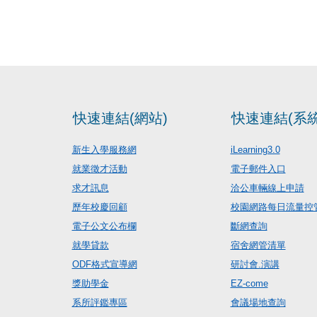
快速連結(網站)
快速連結(系統
新生入學服務網
iLearning3.0
就業徵才活動
電子郵件入口
求才訊息
洽公車輛線上申請
歷年校慶回顧
校園網路每日流量控
電子公文公布欄
斷網查詢
就學貸款
宿舍網管清單
ODF格式宣導網
研討會.演講
獎助學金
EZ-come
系所評鑑專區
會議場地查詢