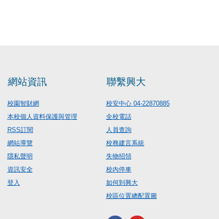
網站資訊
聯繫興大
校園智財網
校安中心 04-22870885
本校個人資料保護與管理
全校電話
RSS訂閱
人員查詢
網站導覽
校務建言系統
隱私聲明
失物招領
資訊安全
校內停車
登入
如何到興大
校區位置總配置圖