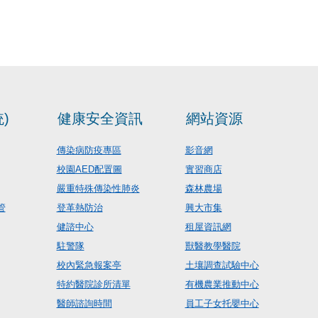
)
健康安全資訊
網站資源
傳染病防疫專區
影音網
校園AED配置圖
實習商店
嚴重特殊傳染性肺炎
森林農場
管
登革熱防治
興大市集
健諮中心
租屋資訊網
駐警隊
獸醫教學醫院
校內緊急報案亭
土壤調查試驗中心
特約醫院診所清單
有機農業推動中心
醫師諮詢時間
員工子女托嬰中心