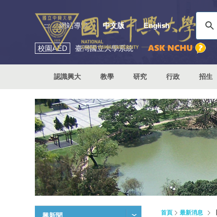
:::
網站導覽
中文版
English
校園
AED
臺灣國立大學系統
認識興大
教學
研究
行政
招生
首頁
最新消息
興新聞