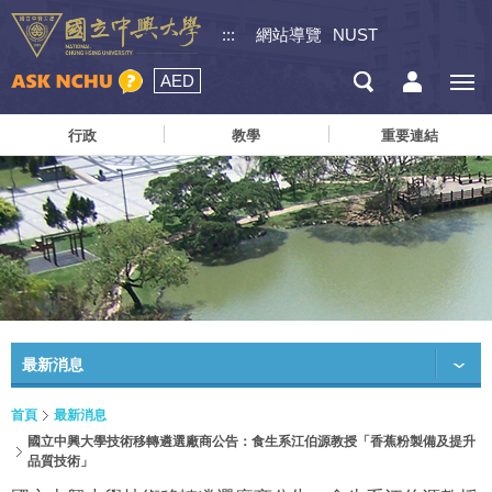
:::
網站導覽
NUST
AED
行政
教學
重要連結
最新消息
首頁
最新消息
國立中興大學技術移轉遴選廠商公告：食生系江伯源教授「香蕉粉製備及提升
品質技術」