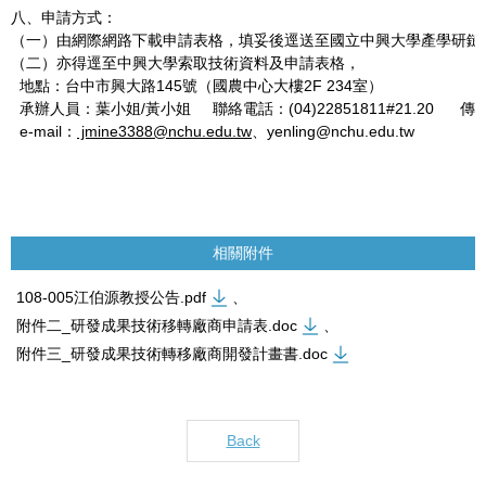
八、申請方式：
（一）由網際網路下載申請表格，填妥後逕送至國立中興大學產學研鏈
（二）亦得逕至中興大學索取技術資料及申請表格，
地點：台中市興大路145號（國農中心大樓2F 234室）
承辦人員：葉小姐/黃小姐 聯絡電話：(04)22851811#21.20 傳真：(
e-mail：
jmine3388@nchu.edu.tw
、yenling@nchu.edu.tw
相關附件
108-005江伯源教授公告.pdf
、
附件二_研發成果技術移轉廠商申請表.doc
、
附件三_研發成果技術轉移廠商開發計畫書.doc
Back