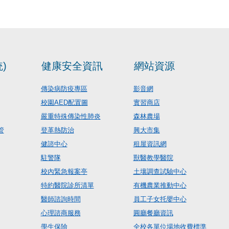
)
健康安全資訊
網站資源
傳染病防疫專區
影音網
校園AED配置圖
實習商店
嚴重特殊傳染性肺炎
森林農場
管
登革熱防治
興大市集
健諮中心
租屋資訊網
駐警隊
獸醫教學醫院
校內緊急報案亭
土壤調查試驗中心
特約醫院診所清單
有機農業推動中心
醫師諮詢時間
員工子女托嬰中心
心理諮商服務
圓廳餐廳資訊
學生保險
全校各單位場地收費標準