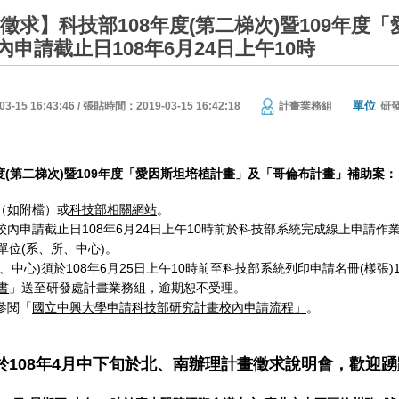
畫徵求】科技部108年度(第二梯次)暨109年
申請截止日108年6月24日上午10時
單位
15 16:43:46 / 張貼時間：2019-03-15 16:42:18
計畫業務組
研
度(第二梯次)暨109年度「愛因斯坦培植計畫」及「哥倫布計畫」補助案：
文（如附檔）或
科技部相關網站
。
校內申請截止日108年6月24日上午10時前於科技部系統完成線上申請作
單位(系、所、中心)。
所、中心)須於108年6月25日上午10時前至科技部系統列印申請名冊(樣
書
」送至研發處計畫業務組，逾期恕不受理。
參閱「
國立中興大學申請科技部研究計畫校內申請流程」
。
108
年
4月中下旬於北、南辦理計畫徵求說明會，歡迎踴