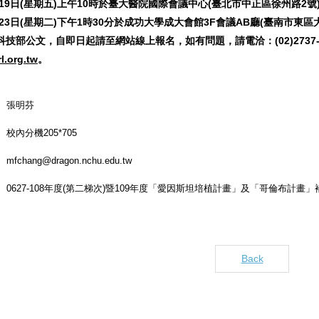
4月19日(星期五)上午10時於臺大醫院國際會議中心(臺北市中正區徐州路2
4月23日(星期二)下午1時30分於成功大學成大會館3F會議AB廳(臺南市東
技部公文，自即日起請至網站線上報名，如有問題，請電洽：(02)2737-7417李
l.org.tw
。
張明芬
校內分機205*705
mfchang@dragon.nchu.edu.tw
0627-108年度(第二梯次)暨109年度「愛因斯坦培植計畫」及「哥倫布計畫」補
Back