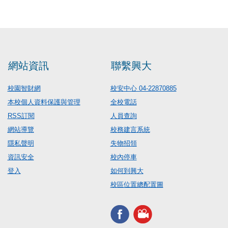
網站資訊
聯繫興大
校園智財網
校安中心 04-22870885
本校個人資料保護與管理
全校電話
RSS訂閱
人員查詢
網站導覽
校務建言系統
隱私聲明
失物招領
資訊安全
校內停車
登入
如何到興大
校區位置總配置圖