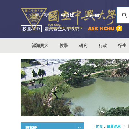
:::
網站導覽
中文版
English
校園
AED
臺灣國立大學系統
認識興大
教學
研究
行政
招生
首頁
最新消息
興新聞