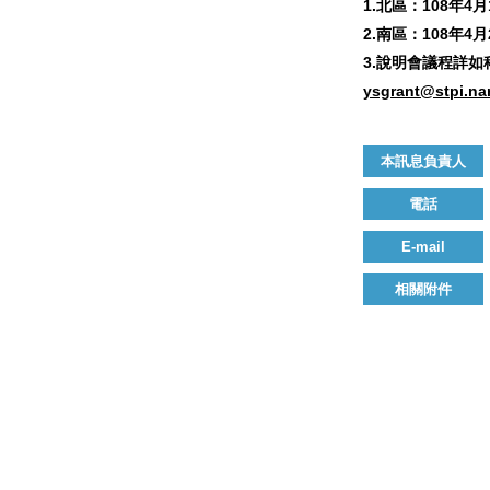
1.北區：108年
2.南區：108年
3.說明會議程詳如科
ysgrant@stpi.nar
本訊息負責人
電話
E-mail
相關附件