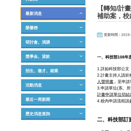
【轉知/計
最新消息
補助案，校內
榮譽榜
更新時間：2019-03-
研討會。演講
獎學金。貸款
一、科技部108年
1.詳如科技部公
招生。徵才。就業
2.計畫主持人請於
人聲明書
」至申請
活動消息
3.申請單位(系、
計畫申請單位切結
最近一周新聞
4.校內申請流程請
歷史消息查詢
二、科技部訂於