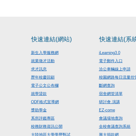
快速連結(網站)
快速連結(系統
新生入學服務網
iLearning3.0
就業徵才活動
電子郵件入口
求才訊息
洽公車輛線上申請
歷年校慶回顧
校園網路每日流量控
電子公文公布欄
斷網查詢
就學貸款
宿舍網管清單
ODF格式宣導網
研討會.演講
獎助學金
EZ-come
系所評鑑專區
會議場地查詢
校務財務資訊公開
全校會議查詢系統
大陸地區大學學歷甄試
興大捐款網