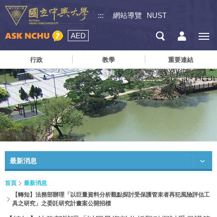
:::
網站導覽
NUST
AED
行政
教學
重要連結
最新消息
首頁
最新消息
【轉知】法務部辦理「以巨量資料分析觀點探討受保護管束者再犯風險評估工
具之研究」之委託研究計畫案公開招標