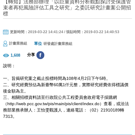
【轉知】法務部辦理「以巨量資料分析觀點探討受保護管
束者再犯風險評估工具之研究」之委託研究計畫案公開招
標
更新時間：2019-03-22 14:41:24 / 張貼時間：2019-03-22 14:40:53
單位
計畫業務組
研發處計畫業務組
分享
1,608
說明：
一、旨揭研究案之截止投標時間為108年4月2日下午5時。
二、研究經費預估為新臺幣60萬1仟元整，實際研究經費依得標議價
後金額為主。
三、相關招標資料請至行政院公共工程委員會政府電子採購網
（http://web.pcc.gov.tw/pis/main/pis/client/index.do）查看，或洽法
務部業務承辦人：王怡雯觀護人，連絡電話：（02）21910189轉
7313。