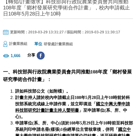
【轉知/計畫徵求】科技部與行政院農業委員會共同推動
108年度「鄉村發展研究學術合作計畫」，校內申請截止
日108年5月28日上午10時
更新時間：2019-03-29 13:31:27 / 張貼時間：2019-03-29 11:30:17
單位
計畫業務組
研發處計畫業務組
分享
1,666
一、科技部與行政院農業委員會共同推動108年度「鄉村發展
研究學術合作計畫」：
詳如科技部公文（如附檔）。
計畫主持人
請於校內申請截止日
108
年
5
月
28
日上午
10
時前於科
技部系統完成線上申請作業，並立即填送「
國立中興大學申請
科技部研究計畫計畫主持人聲明書
」至申請單位
(
系、所、中
心
)
。
申請單位
(
系、所、中心
)
須於
108
年
5
月
29
日上午
10
時前至科技部
系統列印申請名冊
(
樣張
)1
份經單位主管核章後，併同「
國立中
興大學申請科技部研究計畫申請單位切結書
」送至研發處計畫