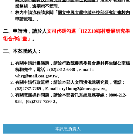
業務組，逾期恕不受理。
校內申請流程請參閱「
國立中興大學申請科技部研究計畫校內
申請流程」
。
二、申請時，請於人
文司代碼勾選「
HZZ18
鄉村發展研究學
術合作計畫」
。
三、本案聯絡人：
有關申請計畫議題，請洽行政院農業委員會農村再生辦公室楊
槐駒先生，電話：
(02)2312-6338
，
e-mail
：
whyg@mail.coa.gov.tw
。
有關申請行政流程：請洽本部人文司洪滋遠研究員，電話：
(02)2737-7269
，
E-mail
：
ty1hung2@most.gov.tw
。
有關電腦操作問題，請洽本部資訊系統服務專線：
0800-212-
058
、
(02)2737-7590-2
。
本訊息負責人