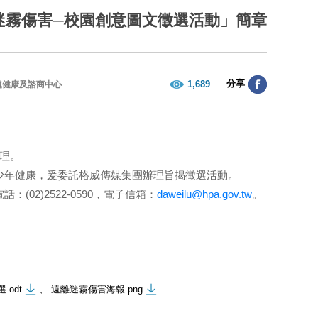
迷霧傷害─校園創意圖文徵選活動」簡章
分享
1,689
處健康及諮商中心
辦理。
少年健康，爰委託格威傳媒集團辦理旨揭徵選活動。
2)2522-0590，電子信箱：
daweilu@hpa.gov.tw
。
odt
、
遠離迷霧傷害海報.png