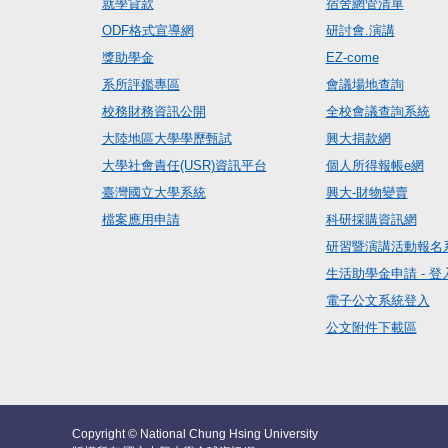
就學貸款
宿舍網管清單
ODF格式宣導網
研討會.演講
獎助學金
EZ-come
系所評鑑專區
會議場地查詢
校務財務資訊公開
全校會議查詢系統
大陸地區大學學歷甄試
興大捐款網
大學社會責任(USR)資訊平台
個人所得報帳e網
臺灣國立大學系統
興大-財物變賣
檔案應用申請
科研採購資訊網
研習暨演講活動報名
生活助學金申請 - 登
電子公文系統登入
公文附件下載區
Copyright © National Chung Hsing University