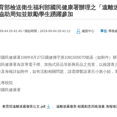
育部檢送衛生福利部國民健康署辦理之「遠離
協助周知並鼓勵學生踴躍參加
單位
04 20:41:45 / 張貼時間：2019-09-04 20:41:11
健諮中心
學務
民健康署108年8月27日國健傳字第1081500070號函（如附件）
國民健康署為宣導電子煙、加熱式菸品等新興菸品之危害，以維護青
及海報詳如附件，如有活動相關問題，請逕聯繫該署呂小惠小姐，電話：(0
大專校院
部國民健康署
教育部遠離迷霧傷害公文.pdf
、
遠離迷霧傷害-校園創意四格漫畫.海報徵選.