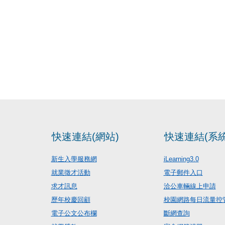
快速連結(網站)
快速連結(系統
新生入學服務網
iLearning3.0
就業徵才活動
電子郵件入口
求才訊息
洽公車輛線上申請
歷年校慶回顧
校園網路每日流量控
電子公文公布欄
斷網查詢