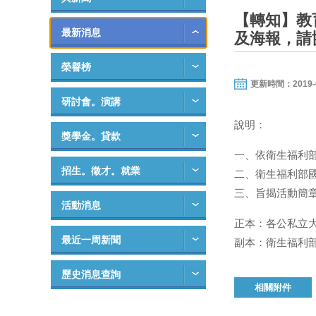
【轉知】教
最新消息
及海報，請
榮譽榜
更新時間：2019-09-
研討會。演講
說明：
獎學金。貸款
一、依衛生福利部國
招生。徵才。就業
二、衛生福利部
三、旨揭活動簡章
活動消息
正本：各公私立
最近一周新聞
副本：衛生福利
歷史消息查詢
相關附件