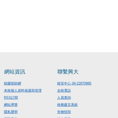
網站資訊
聯繫興大
校園智財網
校安中心 04-22870885
本校個人資料保護與管理
全校電話
RSS訂閱
人員查詢
網站導覽
校務建言系統
隱私聲明
失物招領