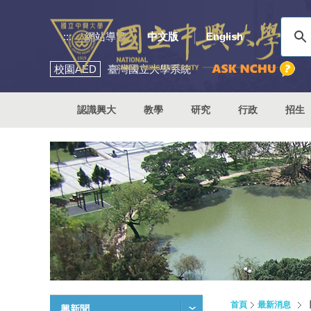
:::
網站導覽
中文版
English
校園
AED
臺灣國立大學系統
認識興大
教學
研究
行政
招生
首頁
最新消息
興新聞