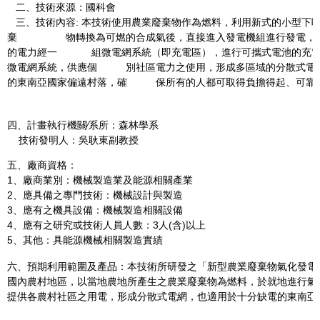
二、技術來源：國科會
三、技術內容: 本技術使用農業廢棄物作為燃料，利用新式的小型下
棄 物轉換為可燃的合成氣後，直接進入發電機組進行發電，無
的電力經一 組微電網系統（即充電區），進行可攜式電池的充電
微電網系統，供應個 別社區電力之使用，形成多區域的分散式電
的東南亞國家偏遠村落，確 保所有的人都可取得負擔得起、可靠
四、計畫執行機關∕系所：森林學系
技術發明人：吳耿東副教授
五、廠商資格：
1、廠商業別：機械製造業及能源相關產業
2、應具備之專門技術：機械設計與製造
3、應有之機具設備：機械製造相關設備
4、應有之研究或技術人員人數：3人(含)以上
5、其他：具能源機械相關製造實績
六、預期利用範圍及產品：本技術所研發之「新型農業廢棄物氣化發電
國內農村地區，以當地農地所產生之農業廢棄物為燃料，於就地進行氣
提供各農村社區之用電，形成分散式電網，也適用於十分缺電的東南亞