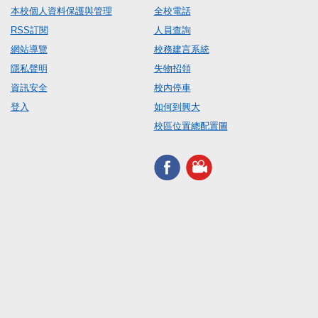
本校個人資料保護與管理
全校電話
RSS訂閱
人員查詢
網站導覽
校務建言系統
隱私聲明
失物招領
資訊安全
校內停車
登入
如何到興大
校區位置總配置圖