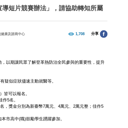
宣導短片競賽辦法」，請協助轉知所屬
分享
1,708
處健康及諮商中心
動，以期讓民眾了解登革熱防治全民參與的重要性，提升
、有疑似症狀儘速主動就醫等。
限）皆可以報名。
佳作5名。
1名，獎金分別為新臺幣7萬元、4萬元、2萬元整；佳作5
本市高中(職)鼓勵學生踴躍參加。