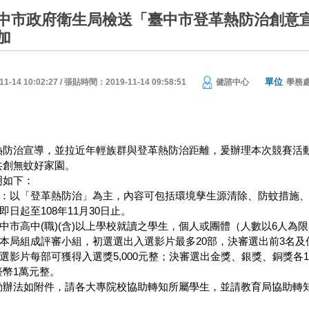
中市政府衛生局檢送「臺中市登革熱防治創意
加
單位
14 10:02:27 / 張貼時間：2019-11-14 09:58:51
健諮中心
學務
熱防治宣導，並拉近年輕族群與登革熱防治距離，爰辦理本次競賽活
共創無蚊好家園。
明如下：
內容：以「登革熱防治」為主，內容可包括環境孳生源清除、防蚊措施
即日起至108年11月30日止。
臺中市高中(職)(含)以上學校就讀之學生，個人或團體（人數以6人為
由本局組成評審小組，初選選出入選影片最多20部，決審選出前3名及
入選影片每部可獲得入選獎5,000元整；決審選出金獎、銀獎、銅獎各
幣1萬元整。
動辦法如附件，請各大專院校協助轉知所屬學生，並請教育局協助轉知