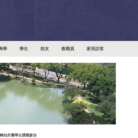
興學
學生
校友
教職員
家長訪客
轉知所屬學生踴躍參加