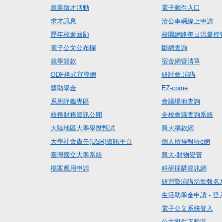
就業徵才活動
電子郵件入口
求才訊息
洽公車輛線上申請
歷年校慶回顧
校園網路每日流量控
電子公文公布欄
斷網查詢
就學貸款
宿舍網管清單
ODF格式宣導網
研討會.演講
獎助學金
EZ-come
系所評鑑專區
會議場地查詢
校務財務資訊公開
全校會議查詢系統
大陸地區大學學歷甄試
興大捐款網
大學社會責任(USR)資訊平台
個人所得報帳e網
臺灣國立大學系統
興大-財物變賣
檔案應用申請
科研採購資訊網
研習暨演講活動報名
生活助學金申請 - 登
電子公文系統登入
公文附件下載區