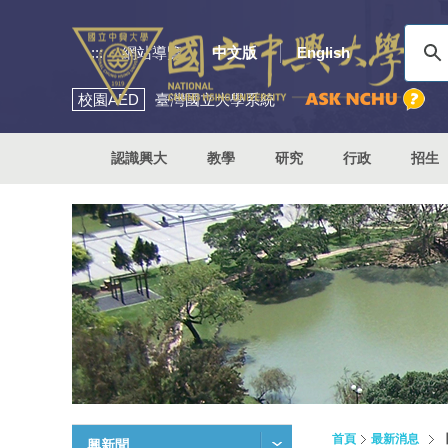
:::
網站導覽
中文版
English
校園
AED
臺灣國立大學系統
認識興大
教學
研究
行政
招生
首頁
最新消息
興新聞