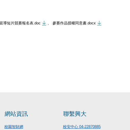
導短片競賽報名表.doc
、
參賽作品授權同意書.docx
網站資訊
聯繫興大
校園智財網
校安中心 04-22870885