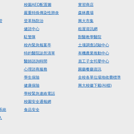
校園AED配置圖
實習商店
嚴重特殊傳染性肺炎
森林農場
管
登革熱防治
興大市集
健諮中心
租屋資訊網
駐警隊
獸醫教學醫院
校內緊急報案亭
土壤調查試驗中心
特約醫院診所清單
有機農業推動中心
醫師諮詢時間
員工子女托嬰中心
心理諮商服務
圓廳餐廳資訊
學生保險
全校各單位場地收費標準
健康保險
興大校徽下載(AI檔)
學校緊急連絡電話
校園安全通報網
系統
食品安全
入