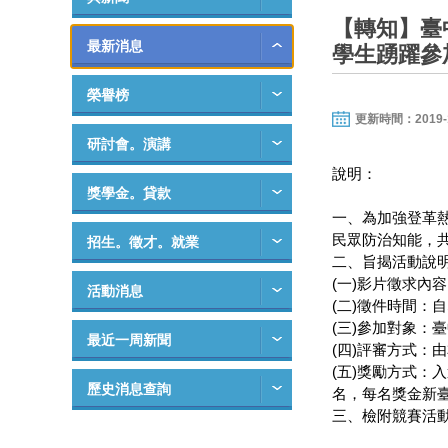
【轉知】臺
最新消息
學生踴躍參
榮譽榜
更新時間：2019-11-
研討會。演講
說明：
獎學金。貸款
一、為加強登革
民眾防治知能，
招生。徵才。就業
二、旨揭活動說
(一)影片徵求
活動消息
(二)徵件時間：自
(三)參加對象：
最近一周新聞
(四)評審方式：
(五)獎勵方式：
歷史消息查詢
名，每名獎金新臺
三、檢附競賽活