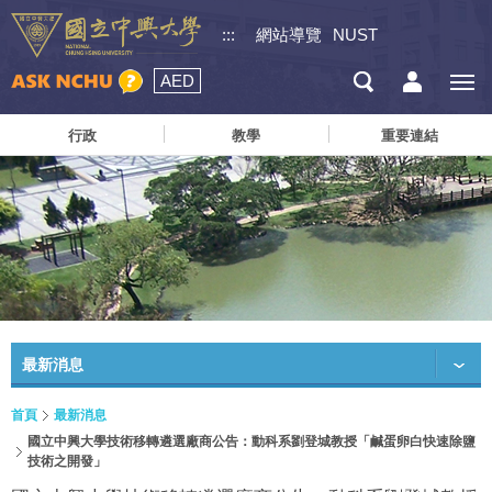
:::
網站導覽
NUST
AED
行政
教學
重要連結
最新消息
首頁
最新消息
國立中興大學技術移轉遴選廠商公告：動科系劉登城教授「鹹蛋卵白快速除鹽
技術之開發」