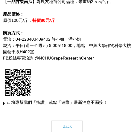
【
一品甘栗南瓜
】為農友種苗公司品種，果重約2.5-5台斤。
產品價格：
原價100元/斤，
特價
80
元
/
斤
購買方式：
電洽：04-22840340#402 許小姐、潘小姐
親洽：平日(週一至週五) 9:00至18:00，地點：中興大學作物科學大樓
園藝學系H402室
FB粉絲專頁洽詢 @NCHUGrapeResearchCenter
p.s. 粉專幫我們「按讚」或點「追蹤」最新消息不漏接！
Back