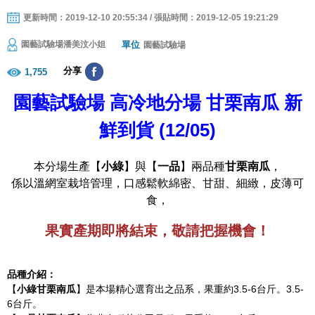
更新時間：2019-12-10 20:55:34 / 張貼時間：2019-12-05 19:21:29
單位
園藝試驗場潘美汶小姐
園藝試驗場
分享
1,755
園藝試驗場
高冷地分場
甘栗南瓜
新
鮮到貨
(12/05)
本分場生產【
小綠
】與【
一品
】兩品種
甘栗南瓜
，
係以溫網室栽培管理，口感鬆軟綿密、甘甜、細緻，皮薄可
食，
果實產期即將結束，敬請把握機會！
品種介紹：
【
小綠甘栗南瓜
】是本場精心選育出之品系，果重約3.5-6台斤。3.5-
6台斤。