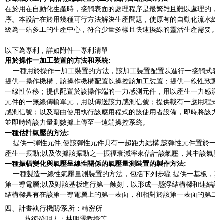
在於用在自動化生產時，接觸表面的處理程序是最繁雜且難以處理的，
序。本設計在於用幾種可行方法解決生產問題，使原有的自動化流水線
級為一站多工的生產中心，符合少量多樣且快速換線的靈活生產需要。
以下為專利，詳如附件一專利清單
用於操作一加工裝置的方法和系統
:
一種用於操作一加工裝置的方法，該加工裝置配置以進行一接觸式表
提供一操作機構，該操作機構配置以操控該加工裝置；提供一線性致動
一線性位移；提供配置於該操作端的一力感測元件，用以產生一力感測
元件的一無線傳輸單元，用以傳送該力感測信號；提供載有一應用程式
感測信號；以及藉由使用執行該應用程式的該使用者設備，即時將該力
並即時將該力量測數據上傳至一遠端操控系統。
一種估計氣壓的方法
:
提供一彈性元件;使該彈性元件具有一超距力結構;該彈性元件置於一
產生一振動;以及依據該振動之一振福衰減率來估計該氣壓，其中該氣
一種振幅變化與氣壓呈線性關係的氣壓量測裝置的製作方法
:
一種製造一線性氣壓量測裝置的方法，包括下列步驟:提供一基板，其
第一導電層;以及對該基板進行第一蝕刻，以形成一懸浮結構樑和連結
結構樑具有在該第一導電層上的第一表面，和相對於該第一表面的第二
四、計畫執行機關∕系所：精密所
技術發明人：林明澤教授等