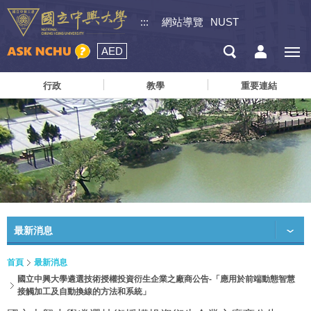
:::
網站導覽
NUST
AED
行政
教學
重要連結
最新消息
首頁
最新消息
國立中興大學遴選技術授權投資衍生企業之廠商公告-「應用於前端動態智慧
接觸加工及自動換線的方法和系統」