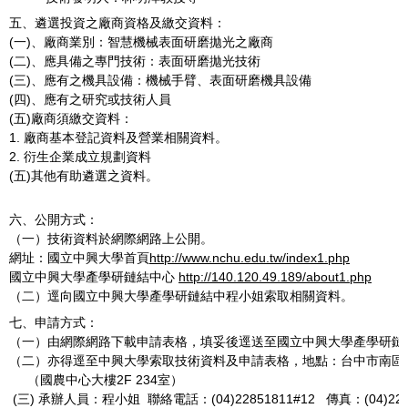
五、遴選投資之廠商資格及繳交資料：
(一)、廠商業別：智慧機械表面研磨拋光之廠商
(二)、應具備之專門技術：表面研磨拋光技術
(三)、應有之機具設備：機械手臂、表面研磨機具設備
(四)、應有之研究或技術人員
(五)廠商須繳交資料：
1. 廠商基本登記資料及營業相關資料。
2. 衍生企業成立規劃資料
(五)其他有助遴選之資料。
六、公開方式：
（一）技術資料於網際網路上公開。
網址：國立中興大學首頁
http://www.nchu.edu.tw/index1.php
國立中興大學產學研鏈結中心
http://140.120.49.189/about1.php
（二）逕向國立中興大學產學研鏈結中程小姐索取相關資料。
七、申請方式：
（一）由網際網路下載申請表格，填妥後逕送至國立中興大學產學研鏈
（二）亦得逕至中興大學索取技術資料及申請表格，地點：台中市南區興
（國農中心大樓2F 234室）
(三) 承辦人員：程小姐 聯絡電話：(04)22851811#12 傳真：(04)228