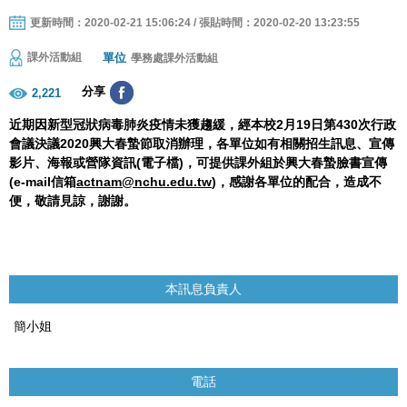
更新時間：2020-02-21 15:06:24 / 張貼時間：2020-02-20 13:23:55
單位
課外活動組
學務處課外活動組
分享
2,221
近期
因新型冠狀病毒肺炎疫情
未獲趨緩
，
經本校
2
月
19
日第
430
次行政
會議決議
2020
興大春蟄節取消
辦理
，各單位如有相關招生訊息、
宣傳
影片
、
海報
或營隊資訊(
電子檔
)
，可提供課外組於興大春蟄臉書宣傳
(
e-mail
信箱
actnam@nchu.edu.tw
)
，
感謝各單位的配合
，
造成不
便
，
敬請見諒
，
謝謝
。
本訊息負責人
簡小姐
電話