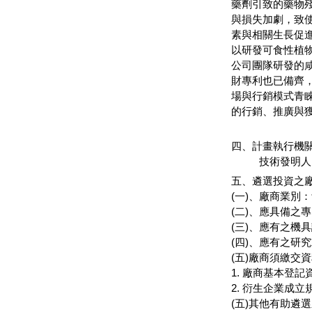
藥劑引致的藥物
與損失加劇，致
素與相關生長促
以研發可食性植
公司團隊研發的
財專利也已備齊，
場與行銷模式青
的行銷、推廣與
四、計畫執行機關
技術發明人：
五、遴選投資之
(一)、廠商業別
(二)、應具備之
(三)、應有之機
(四)、應有之研
(五)廠商須繳交
1. 廠商基本登
2. 衍生企業成立
(五)其他有助遴