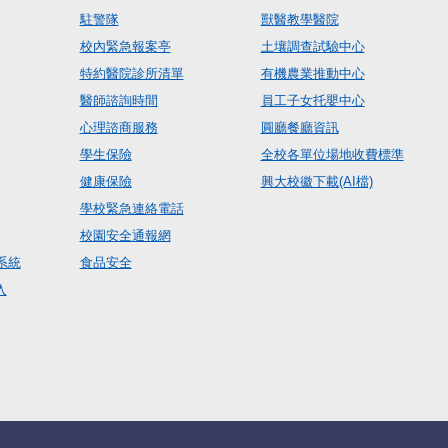
駐警隊
獸醫教學醫院
校內緊急報案亭
土壤調查試驗中心
特約醫院診所清單
有機農業推動中心
醫師諮詢時間
員工子女托嬰中心
心理諮商服務
圓廳餐廳資訊
學生保險
全校各單位場地收費標準
健康保險
興大校徽下載(AI檔)
學校緊急連絡電話
校園安全通報網
系統
食品安全
入