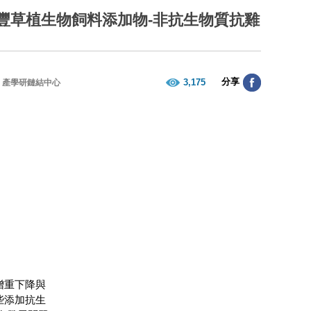
豐草植生物飼料添加物-非抗生物質抗雞
分享
3,175
產學研鏈結中心
增重下降與
些添加抗生