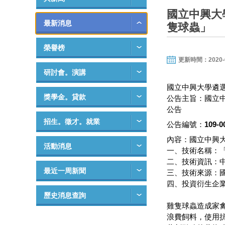
國立中興大
最新消息
隻球蟲」
榮譽榜
更新時間：2020-02-
研討會。演講
國立中興大學遴
獎學金。貸款
公告主旨：國立
公告
招生。徵才。就業
公告編號：
109-0
內容：國立中興
活動消息
一、技術名稱：
二、技術資訊：中華
最近一周新聞
三、技術來源：
四、投資衍生企
歷史消息查詢
雞隻球蟲造成家
浪費飼料，使用