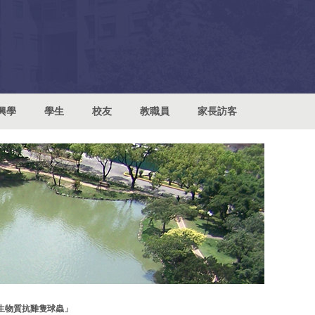
興學
學生
校友
教職員
家長訪客
生物質抗雞隻球蟲」