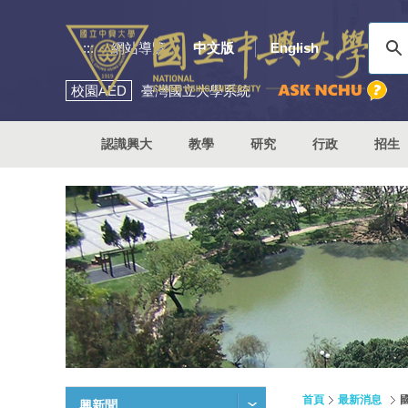
:::
網站導覽
中文版
English
校園
AED
臺灣國立大學系統
認識興大
教學
研究
行政
招生
首頁
最新消息
興新聞