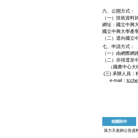
六、公開方式：
（一）技術資料
網址：國立中興
國立中興大學產
（二）逕向國立
七、申請方式：
（一）由網際網
（二）亦得逕至中
（國農中心大樓2
(三) 承辦人員：程小
e-mail：
tcch
相關附件
張力天老師公告資料10