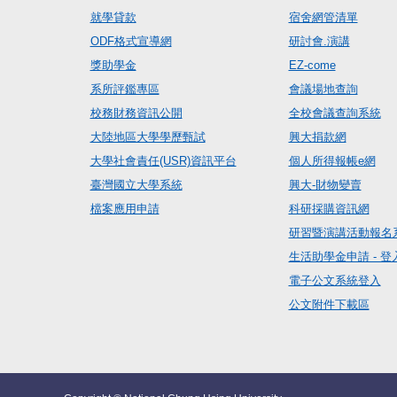
就學貸款
宿舍網管清單
ODF格式宣導網
研討會.演講
獎助學金
EZ-come
系所評鑑專區
會議場地查詢
校務財務資訊公開
全校會議查詢系統
大陸地區大學學歷甄試
興大捐款網
大學社會責任(USR)資訊平台
個人所得報帳e網
臺灣國立大學系統
興大-財物變賣
檔案應用申請
科研採購資訊網
研習暨演講活動報名
生活助學金申請 - 登
電子公文系統登入
公文附件下載區