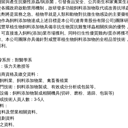
殘留與產生抗藥性原蟲/病原菌，引發食品安全、公共衛生和家禽業生
使各國政府啟動禁用機制，故研發多功能飼料添加物取代或改善抗球
進劑將是當務之急。植物早就是人類和動物對抗微生物感染的主要藥
物作為飼料添加物達成上述目標是本公司(連青青股份有限公司)團隊
咸豐草植生物飼料添加物具備非抗生物質抗雞隻球蟲相關疾病的優勢
可直接進入飼料(添加)業市場獲利。同時衍生性優質雞肉/蛋亦將獲
睞。本公司團隊亦具備針對咸豐草植生物飼料添加物的全程品管技術
獲利。
∕系所：獸醫學系
張力天教授等
廠商資格及繳交資料：
：飼料業、飼料添加物業、禽畜養殖業
專門技術：飼料添加物製成、有效成分分析或包裝等。
具設備：飼料添加物製成相關機具(切碎、磨粉、過篩、包裝等)
究或技術人員人數：3-5人
資料：
記資料及營業相關資料。
規劃資料
選之資料。