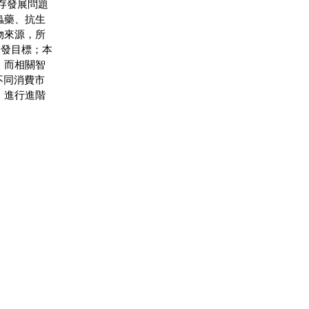
存發展問題
蟲藥、抗生
物來源，所
研發目標；本
，而相關智
不同消費市
，進行進階