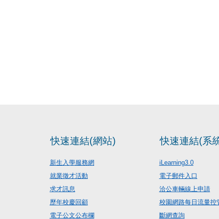
快速連結(網站)
快速連結(系統
新生入學服務網
iLearning3.0
就業徵才活動
電子郵件入口
求才訊息
洽公車輛線上申請
歷年校慶回顧
校園網路每日流量控
電子公文公布欄
斷網查詢