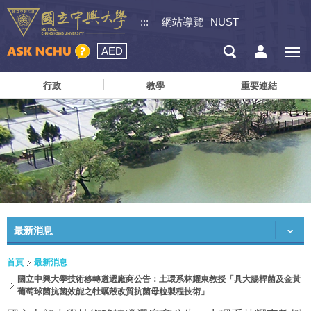
:::
網站導覽
NUST
AED
行政
教學
重要連結
最新消息
首頁
最新消息
國立中興大學技術移轉遴選廠商公告：土環系林耀東教授「具大腸桿菌及金黃
葡萄球菌抗菌效能之牡蠣殼改質抗菌母粒製程技術」