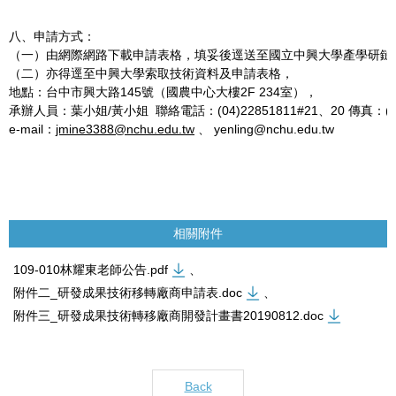
八、申請方式：
（一）由網際網路下載申請表格，填妥後逕送至國立中興大學產學研鏈
（二）亦得逕至中興大學索取技術資料及申請表格，
地點：台中市興大路145號（國農中心大樓2F 234室），
承辦人員：葉小姐/黃小姐 聯絡電話：(04)22851811#21、20 傳真：(04)
e-mail：
jmine3388@nchu.edu.tw
、 yenling@nchu.edu.tw
相關附件
109-010林耀東老師公告.pdf
、
附件二_研發成果技術移轉廠商申請表.doc
、
附件三_研發成果技術轉移廠商開發計畫書20190812.doc
Back