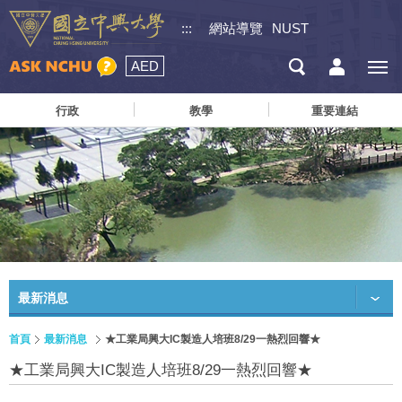
:::
網站導覽
NUST
AED
行政
教學
重要連結
最新消息
首頁
最新消息
★工業局興大IC製造人培班8/29一熱烈回響★
★工業局興大IC製造人培班8/29一熱烈回響★