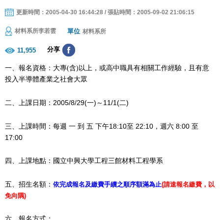
更新時間：2005-04-30 16:44:28 / 張貼時間：2005-09-02 21:06:15
單位
材料系所李若雲
材料系所
分享
11,955
一、報名資格：大專(含)以上，或高中職具有相關工作經驗，且有意
投入半導體產業之社會大眾
2005/8/29(
)
11/1(二
)
二、上課日期：
一
～
18:10
22:10
8:00
三、上課時間：
每週
一
到
五
下午
至
，週六
至
17:00
四、上課地點：國立中興大學工程三館材料工程學系
五、招生名額：
依完成報名及繳費手續之順序額滿為止
(
請速報名繳費，以
免向隅
)
六、報名方式：