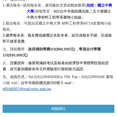
1.
通訊報名─填寫報名表，連同繳款支票或郵政匯票
(
抬頭：國立中興
402
大學
)掛號寄至『
台中市南區國光路二五Ｏ號國立
中興大學材料工程學系蕭翊小姐啟
』
2.
M714
親自報名：可親自至
國立中興大學
材料工程學系
室蕭翊小姐
報名。
3.
繳齊報名表、報名費或繳費証名影本者，始完成報名手續
，
完成後
即不接受退費
。
2/3($60,000
)
七、課程費用：
政府補助學費
元
，學員自付學費
1/3($30,000
)
元
八、證書授與：修業期滿經考試及格者由經濟部半導體學院發給證
IC
書，並可參加國家奈米元件實驗室
製程能力認證。
:
(04)22840500Ext.708
(04)22855046
九、洽詢方式：
Tel
Fax
：
蕭翊
250
小姐
Add
：台中市南區國光路
號
E-mail
：
d9166007@mail.nchu.edu.tw
相關網址