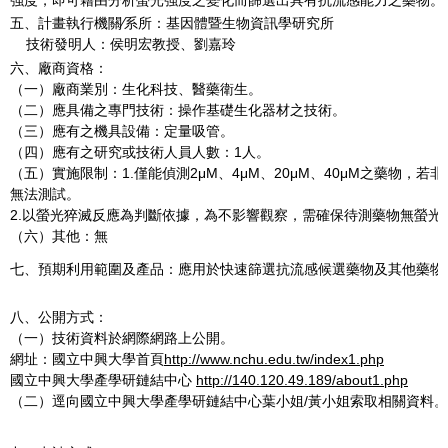
五、計畫執行機關∕系所：基因體暨生物資訊學研究所
技術發明人：侯明宏教授、劉嘉玲
六、廠商資格：
（一）廠商業別：生化科技、醫藥衛生。
（二）應具備之專門技術：操作基礎生化器材之技術。
（三）應有之機具設備：定量吸管。
（四）應有之研究或技術人員人數：1人。
（五）實施限制：1.僅能偵測2μM、4μM、20μM、40μM之藥物，若
無法測試。
2.以螢光猝滅反應為判斷依據，為不影響觀察，需確保待測藥物無螢光
（六）其他：無
七、預期利用範圍及產品：應用於快速篩選抗流感候選藥物及其他藥物
八、公開方式：
（一）技術資料於網際網路上公開。
網址：國立中興大學首頁
http://www.nchu.edu.tw/index1.php
國立中興大學產學研鏈結中心
http://140.120.49.189/about1.php
（二）逕向國立中興大學產學研鏈結中心葉小姐/黃小姐索取相關資料。