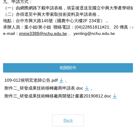
九、申請方式：
（一）由網際網路下載申請表格，填妥後逕送至國立中興大學產學研鏈
（二）亦得逕至中興大學索取技術資料及申請表格，
地點：台中市興大路145號（國農中心大樓2F 234室），
承辦人員：葉小姐/黃小姐 聯絡電話：(04)22851811#21、20 傳真：(04)
e-mail：
jmine3388@nchu.edu.tw
、 yenling@nchu.edu.tw
相關附件
109-012侯明宏老師公告.pdf
、
附件二_研發成果技術移轉廠商申請表.doc
、
附件三_研發成果技術轉移廠商開發計畫書20190812.doc
Back