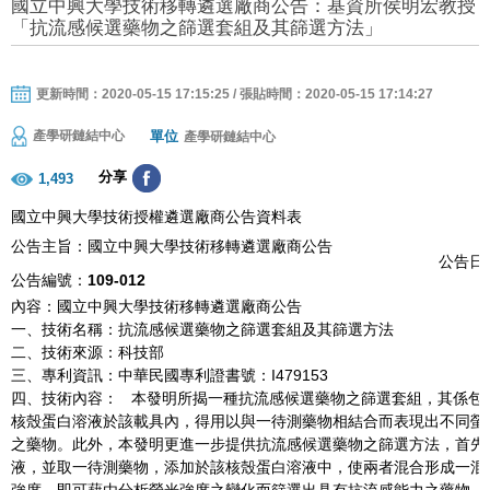
國立中興大學技術移轉遴選廠商公告：基資所侯明宏教授
「抗流感候選藥物之篩選套組及其篩選方法」
更新時間：2020-05-15 17:15:25 / 張貼時間：2020-05-15 17:14:27
單位
產學研鏈結中心
產學研鏈結中心
分享
1,493
國立中興大學技術授權遴選廠商公告資料表
公告主旨：國立中興大學技術移轉遴選廠商公告
公告日期
公告編號：
109-012
內容：國立中興大學技術移轉遴選廠商公告
一、技術名稱：抗流感候選藥物之篩選套組及其篩選方法
二、技術來源：科技部
三、專利資訊：中華民國專利證書號：I479153
四、技術內容： 本發明所揭一種抗流感候選藥物之篩選套組，其係包
核殼蛋白溶液於該載具內，得用以與一待測藥物相結合而表現出不同螢
之藥物。此外，本發明更進一步提供抗流感候選藥物之篩選方法，首先
液，並取一待測藥物，添加於該核殼蛋白溶液中，使兩者混合形成一混
強度，即可藉由分析螢光強度之變化而篩選出具有抗流感能力之藥物。