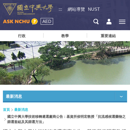
:::
網站導覽
NUST
AED
行政
教學
重要連結
最新消息
首頁
最新消息
國立中興大學技術移轉遴選廠商公告：基資所侯明宏教授「抗流感候選藥物之
篩選套組及其篩選方法」