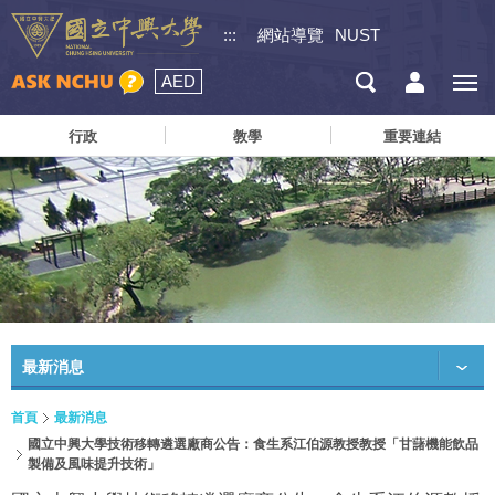
:::
網站導覽
NUST
AED
行政
教學
重要連結
最新消息
首頁
最新消息
國立中興大學技術移轉遴選廠商公告：食生系江伯源教授教授「甘藷機能飲品
製備及風味提升技術」