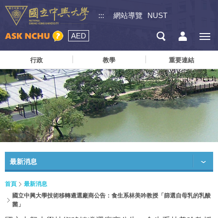
:::
網站導覽
NUST
AED
行政
教學
重要連結
最新消息
首頁
最新消息
國立中興大學技術移轉遴選廠商公告：食生系林美吟教授「篩選自母乳的乳酸
菌」