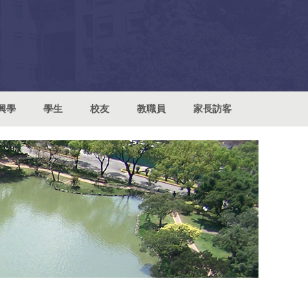
興學
學生
校友
教職員
家長訪客