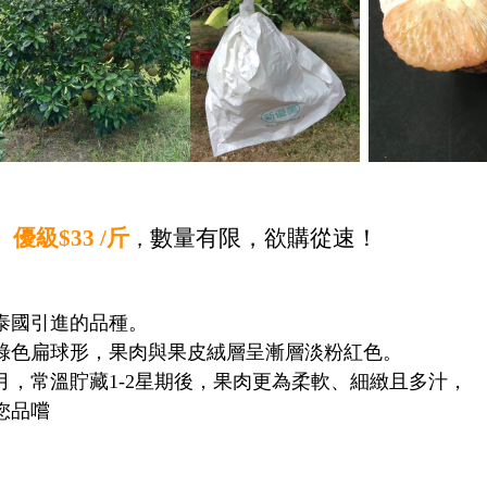
、優級
$33 /
斤
數量有限，欲購從速！
，
泰國引進的品種。
綠色扁球形，果肉與果皮絨層呈漸層淡粉紅色。
月，常溫貯藏
1-2
星期後，果肉更為柔軟、細緻且多汁，
您品嚐