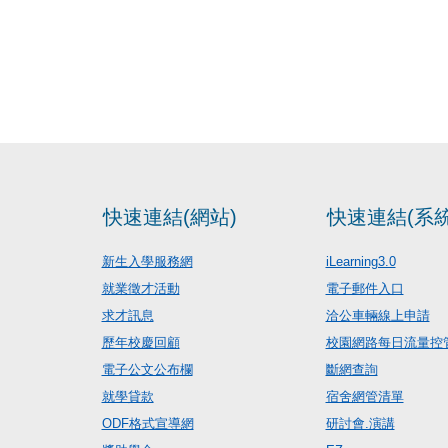
快速連結(網站)
快速連結(系統
新生入學服務網
iLearning3.0
就業徵才活動
電子郵件入口
求才訊息
洽公車輛線上申請
歷年校慶回顧
校園網路每日流量控
電子公文公布欄
斷網查詢
就學貸款
宿舍網管清單
ODF格式宣導網
研討會.演講