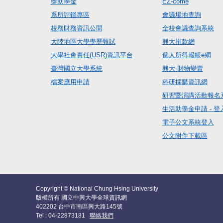
獎助學金
EZ-come
系所評鑑專區
會議場地查詢
校務財務資訊公開
全校會議查詢系統
大陸地區大學學歷甄試
興大捐款網
大學社會責任(USR)資訊平台
個人所得報帳e網
臺灣國立大學系統
興大-財物變賣
檔案應用申請
科研採購資訊網
研習暨演講活動報名
生活助學金申請 - 登
電子公文系統登入
公文附件下載區
Copyright © National Chung Hsing University
版權所有 國立中興大學全球資訊網
402202 台中市南區興大路145號
Tel : 04-22873181
聯絡我們