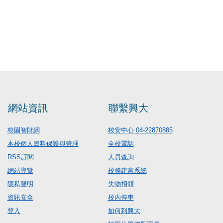
網站資訊
聯繫興大
校園智財網
校安中心 04-22870885
本校個人資料保護與管理
全校電話
RSS訂閱
人員查詢
網站導覽
校務建言系統
隱私聲明
失物招領
資訊安全
校內停車
登入
如何到興大