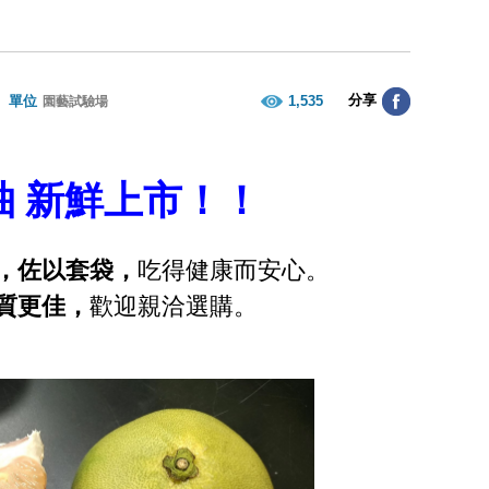
分享
單位
1,535
園藝試驗場
柚
新鮮上市！！
，佐以套袋，
吃得健康而安心。
質更佳，
歡迎親洽選購。