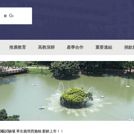
推廣教育
高教深耕
產學合作
重要連結
捐款
園藝試驗場 草生栽培西施柚 新鮮上市！！