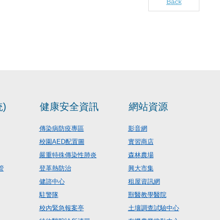
Back
)
健康安全資訊
網站資源
傳染病防疫專區
影音網
校園AED配置圖
實習商店
嚴重特殊傳染性肺炎
森林農場
管
登革熱防治
興大市集
健諮中心
租屋資訊網
駐警隊
獸醫教學醫院
校內緊急報案亭
土壤調查試驗中心