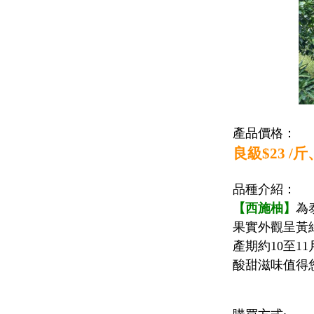
產品價格：
良級
$23 /
斤
品種介紹：
【西施柚】
為
果實外觀呈黃
產期約
10
至
11
酸甜滋味值得