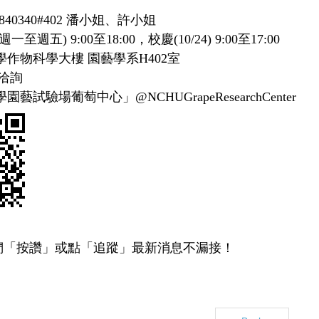
840340#402
潘小姐、許小姐
週一至週五)
9:00
至
18:00
，校慶
(10/24) 9:00
至
17:00
學作物科學大樓 園藝學系
H402
室
洽詢
學園藝試驗場葡萄中心」
@NCHUGrapeResearchCenter
們「按讚」或點「追蹤」最新消息不漏接！