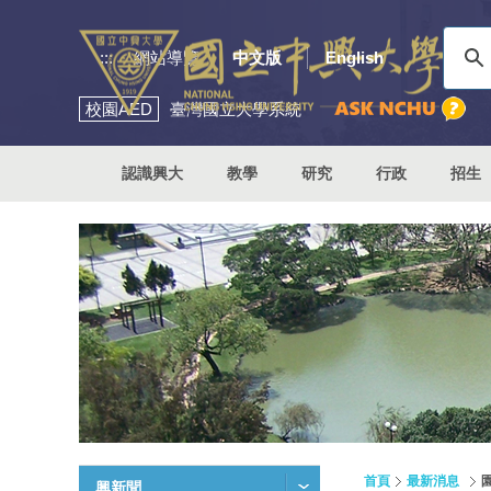
:::
網站導覽
中文版
English
校園
AED
臺灣國立大學系統
認識興大
教學
研究
行政
招生
首頁
最新消息
興新聞