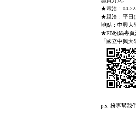
購買方式:
★電洽：
04-22
★親洽：平日(
地點：中興大
★
FB
粉絲專頁
「國立中興大
p.s.
粉專幫我