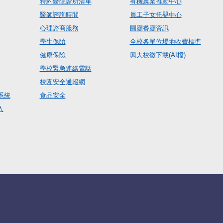
特約醫院診所清單
有機農業推動中心
醫師諮詢時間
員工子女托嬰中心
心理諮商服務
圓廳餐廳資訊
學生保險
全校各單位場地收費標準
健康保險
興大校徽下載(AI檔)
學校緊急連絡電話
校園安全通報網
系統
食品安全
入