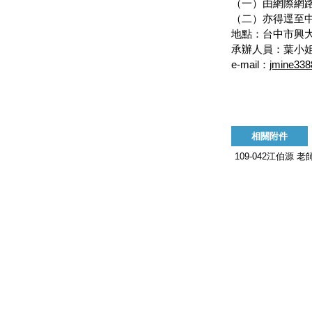
（一）由網際網
（二）亦得逕至
地點：台中市興大路
承辦人員：葉小姐/黃小
e-mail：
jmine33
相關附件
109-042江伯源 老