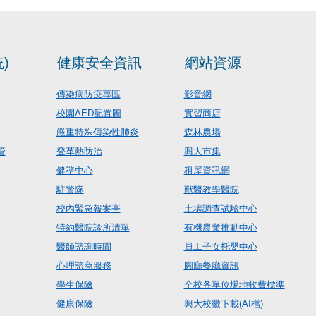
)
健康安全資訊
網站資源
傳染病防疫專區
影音網
校園AED配置圖
實習商店
嚴重特殊傳染性肺炎
森林農場
管
登革熱防治
興大市集
健諮中心
租屋資訊網
駐警隊
獸醫教學醫院
校內緊急報案亭
土壤調查試驗中心
特約醫院診所清單
有機農業推動中心
醫師諮詢時間
員工子女托嬰中心
心理諮商服務
圓廳餐廳資訊
學生保險
全校各單位場地收費標準
健康保險
興大校徽下載(AI檔)