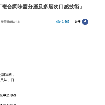
「複合調味醬分層及多層次口感技術」
分享
1,465
產學研鏈結中心
之調味料，
、風味、口
瓶中呈現多