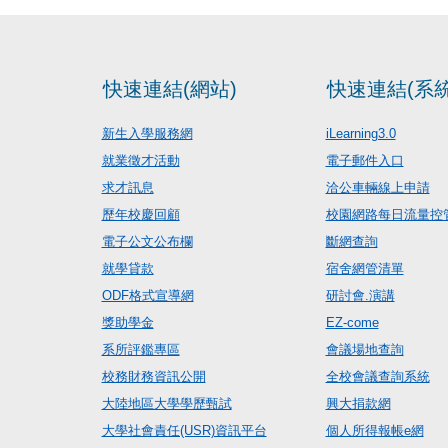
快速連結(網站)
快速連結(系統
新生入學服務網
iLearning3.0
就業徵才活動
電子郵件入口
求才訊息
洽公車輛線上申請
歷年校慶回顧
校園網路每日流量控
電子公文公布欄
斷網查詢
就學貸款
宿舍網管清單
ODF格式宣導網
研討會.演講
獎助學金
EZ-come
系所評鑑專區
會議場地查詢
校務財務資訊公開
全校會議查詢系統
大陸地區大學學歷甄試
興大捐款網
大學社會責任(USR)資訊平台
個人所得報帳e網