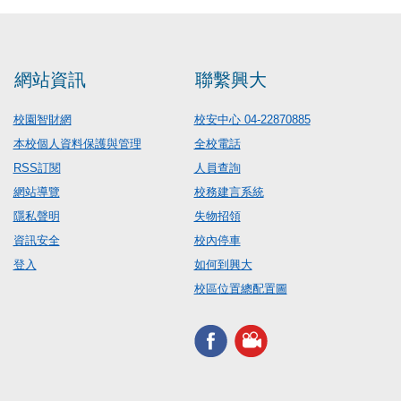
網站資訊
聯繫興大
校園智財網
校安中心 04-22870885
本校個人資料保護與管理
全校電話
RSS訂閱
人員查詢
網站導覽
校務建言系統
隱私聲明
失物招領
資訊安全
校內停車
登入
如何到興大
校區位置總配置圖