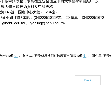
路下載申請表格，填妥後逕送至國立中興大學產學研鏈結中心。
中興大學索取技術資料及申請表格，
145號（國農中心大樓2F 234室），
姐 聯絡電話：(04)22851811#21、20 傳真：(04)22851672
88@nchu.edu.tw
、 yenling@nchu.edu.tw
師公告.pdf
、
附件二_研發成果技術移轉廠商申請表.pdf
、
附件三_研發成
Back