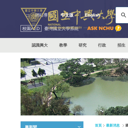
:::
網站導覽
中文版
English
校園
AED
臺灣國立大學系統
認識興大
教學
研究
行政
招生
首頁
最新消息
興新聞