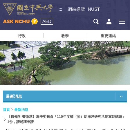
:::
網站導覽
NUST
AED
行政
教學
重要連結
最新消息
首頁
最新消息
【轉知/計畫徵求】海洋委員會「110年度補（捐）助海洋研究活動重點議題」
1份，請踴躍申請