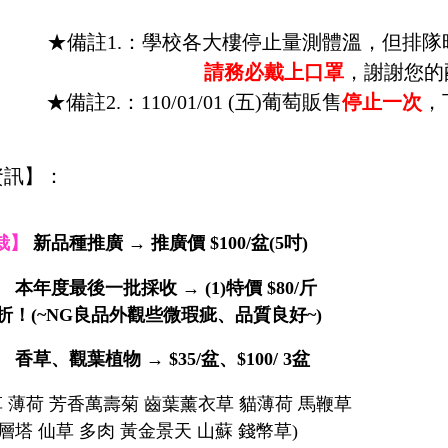
★備註1.：學校各大樓停止量測體溫，但排
請務必戴上口罩
，謝謝您的
★備註2.：
110/01/01 (
五)葡萄販售
停止一次
，
資訊】：
栽】
新品種推廣 → 推廣價
$100/
盆
(
5
吋
)
】
本年度最後一批採收 →
(1)
特價
$80/
斤
折！
(
~
NG
良品外觀些微瑕疵、品質良好
~)
】
香草、觀葉植物 →
$35/
盆、
$100/ 3
盆
草 薄荷 芳香萬壽菊 齒葉薰衣草 貓薄荷 馬鞭草
層塔 仙草 多肉 黃金景天 山蘇 錢幣草)