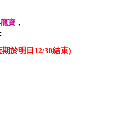
與
龍寶
，
：
產期於明日
12/30
結束)