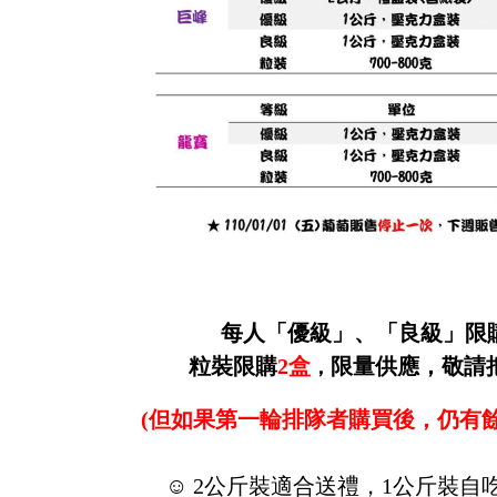
每人「優級」、「良級」限
粒裝限購
2
盒
限量供應，
敬請
，
(但如果第一輪排隊者購買後，仍有
☺
2
公斤裝適合送禮，
1
公斤裝自吃