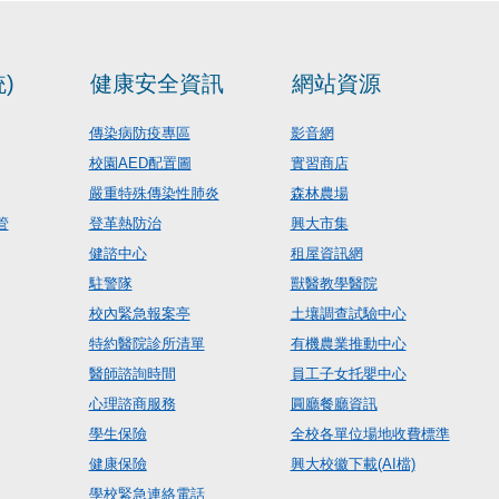
)
健康安全資訊
網站資源
傳染病防疫專區
影音網
校園AED配置圖
實習商店
嚴重特殊傳染性肺炎
森林農場
管
登革熱防治
興大市集
健諮中心
租屋資訊網
駐警隊
獸醫教學醫院
校內緊急報案亭
土壤調查試驗中心
特約醫院診所清單
有機農業推動中心
醫師諮詢時間
員工子女托嬰中心
心理諮商服務
圓廳餐廳資訊
學生保險
全校各單位場地收費標準
健康保險
興大校徽下載(AI檔)
學校緊急連絡電話