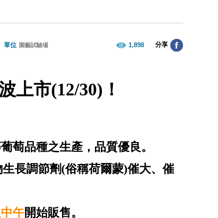
分享
單位
1,898
園藝試驗場
波上市
(
12/30
)
！
等葡萄品種之生產，品質優良。
生長調節劑(俗稱荷爾蒙)催大、催
之中午
開始販售。