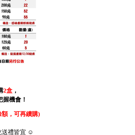
購
2
盒
，
把握機會！
餘額，可再續購)
送禮皆宜 ☺