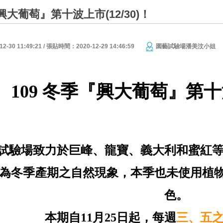
『興大葡萄』第十波上市(12/30)！
30 11:49:21 / 張貼時間：2020-12-29 14:46:59
園藝試驗場潘美汶小姐
109
冬
季『興大葡萄』第十
試驗場致力於巨峰、龍寶、義大利和蜜紅
為冬季產期之自然現象，本季也未使用植物
色。
本期自
11
月
25
日起，每週
三、五