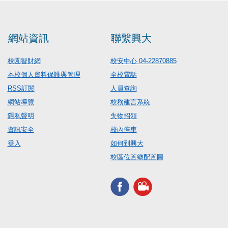
網站資訊
聯繫興大
校園智財網
校安中心 04-22870885
本校個人資料保護與管理
全校電話
RSS訂閱
人員查詢
網站導覽
校務建言系統
隱私聲明
失物招領
資訊安全
校內停車
登入
如何到興大
校區位置總配置圖