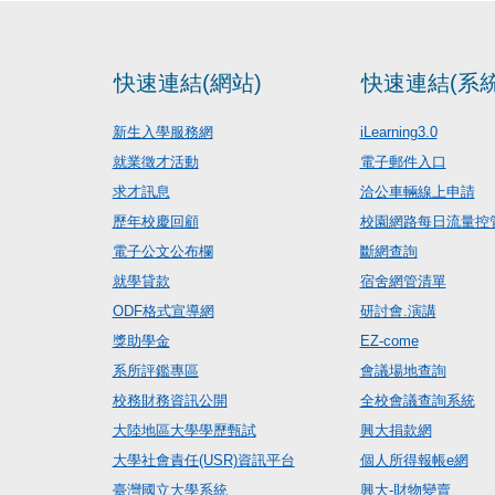
快速連結(網站)
快速連結(系統
新生入學服務網
iLearning3.0
就業徵才活動
電子郵件入口
求才訊息
洽公車輛線上申請
歷年校慶回顧
校園網路每日流量控
電子公文公布欄
斷網查詢
就學貸款
宿舍網管清單
ODF格式宣導網
研討會.演講
獎助學金
EZ-come
系所評鑑專區
會議場地查詢
校務財務資訊公開
全校會議查詢系統
大陸地區大學學歷甄試
興大捐款網
大學社會責任(USR)資訊平台
個人所得報帳e網
臺灣國立大學系統
興大-財物變賣