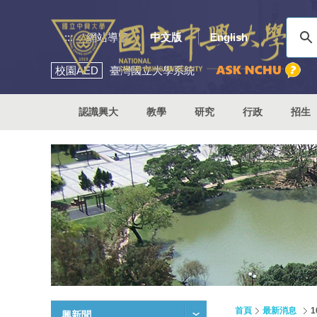
:::
網站導覽
中文版
English
校園
AED
臺灣國立大學系統
認識興大
教學
研究
行政
招生
首頁
最新消息
興新聞