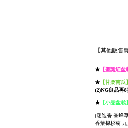
【其他販售
★
【聖誕紅盆
★
【
甘栗南瓜
(2)
NG
良品再
8
★
【
小品盆栽
(迷迭香 香蜂
香葉棉杉菊 九