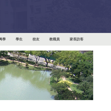
興學
學生
校友
教職員
家長訪客