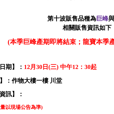
第十波販售品種為
巨峰
相關販售資訊如下
(本季巨峰產期即將結束；龍寶本季
日期】：
12
月
30
日
(三
)
中午
12
：
30
起
：作物大樓一樓
川堂
資訊】：
以現場公告為準)