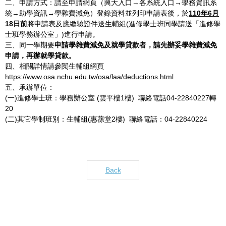
二、申請方式：請至申請網頁（興大入口→各系統入口→學務資訊系
統→助學資訊→學雜費減免）登錄資料並列印申請表後，於
110年6月
18日前
將申請表及應繳驗證件送生輔組(進修學士班同學請送「進修學
士班學務辦公室」)進行申請。
三、同一學期要
申請學雜費減免及就學貸款者，請先辦妥學雜費減免
申請，再辦就學貸款。
四、相關詳情請參閱生輔組網頁
https://www.osa.nchu.edu.tw/osa/laa/deductions.html
五、承辦單位：
(一)進修學士班：學務辦公室 (雲平樓1樓) 聯絡電話04-22840227轉
20
(二)其它學制班別：生輔組(惠蓀堂2樓) 聯絡電話：04-22840224
Back