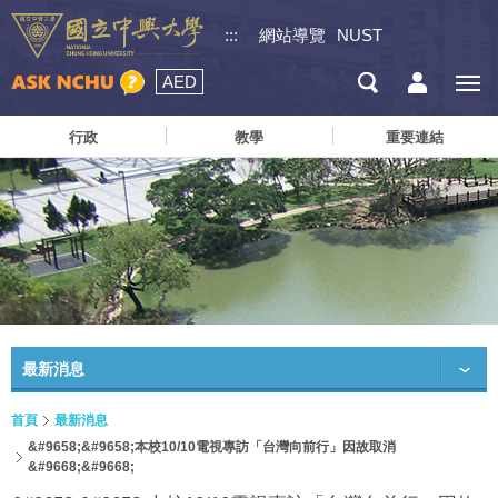
:::
網站導覽
NUST
AED
行政
教學
重要連結
最新消息
首頁
最新消息
&#9658;&#9658;本校10/10電視專訪「台灣向前行」因故取消
&#9668;&#9668;