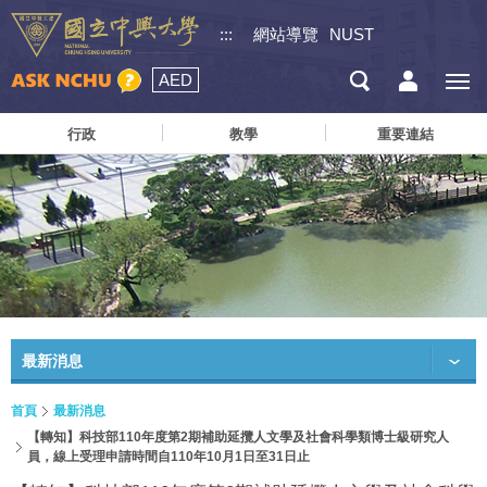
:::
網站導覽
NUST
AED
行政
教學
重要連結
最新消息
首頁
最新消息
【轉知】科技部110年度第2期補助延攬人文學及社會科學類博士級研究人
員，線上受理申請時間自110年10月1日至31日止