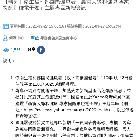
【轉知】衛生福利部國民健康署「贏得人緣和健康 專家
提醒別碰電子煙」主題專區新增資訊
更新時間：2021-09-27 15:06:16 / 張貼時間：2021-09-27 15:02:44
單位
健諮中心
學務處健康及諮商中心
分享
1,535
說明：
依衛生福利部國民健康署（以下簡稱國健署）110年9月22日國
健教字第1100760293號函辦理。
為導正網路有關電子煙、加熱菸等新類型產品之錯誤訊息，並
提升民眾對其之危害認知等，國健署已於Yahoo奇摩網路平臺
建置「贏得人緣和健康 專家提醒別碰電子煙」主題專區（網
址：
https://tw.news.yahoo.com/topic/2020health
），以提供各
類宣導資源。
國健署現於旨揭主題專區新增「一頁圖表告訴你」專欄，內容
為蒐集國際最新研究、世界衛生組織與各國聲明及呼籲、國人
吸菸率與電子煙使用情形等資料，並據以製作8則圖表，供民眾