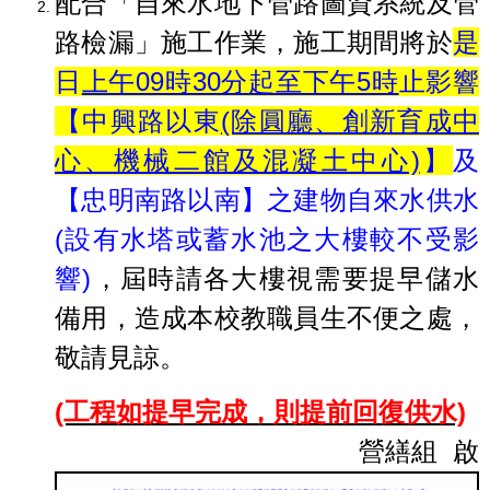
配合「自來水地下管路圖資系統及管
路檢漏」施工作業，施工期間將於
是
日
上午09時30分起至下午5時
止影響
【中興路以東
(除圓廳、創新育成中
心、機械二館及混凝土中心)
】
及
【忠明南路以南】之建物自來水供水
(設有水塔或蓄水池之大樓較不受影
響)
，屆時請各大樓視需要提早儲水
備用，造成本校教職員生不便之處，
敬請見諒。
(工程如提早完成，則提前回復供水)
營繕組 啟