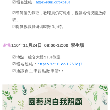
☑
報名連結：
https://reurl.cc/pxo10a
☑導師優先錄取，教職員仍可報名，視報名情況開放錄
取。
☑提供教職員研習時數 3小時。
❀❀
110年11月24日 09:00-12:00 學生場
☑
地點：綜合大樓Y101教室
☑
報名連結：
https://reurl.cc/L7VMj7
☑通識自主學習點數申請中