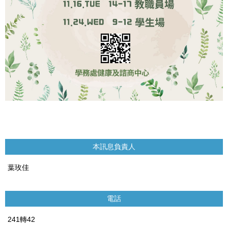
本訊息負責人
葉玫佳
電話
241轉42