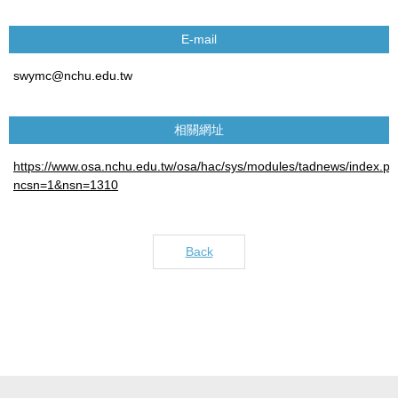
E-mail
swymc@nchu.edu.tw
相關網址
https://www.osa.nchu.edu.tw/osa/hac/sys/modules/tadnews/index.p
ncsn=1&nsn=1310
Back