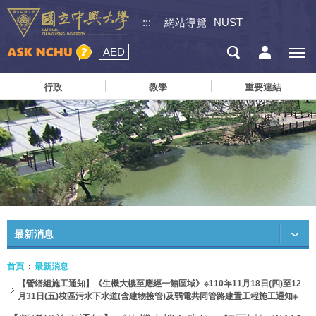
:::
網站導覽
NUST
AED
行政
教學
重要連結
最新消息
首頁
最新消息
【營繕組施工通知】《生機大樓至應經一館區域》※110年11月18日(四)至12
月31日(五)校區污水下水道(含建物接管)及弱電共同管路建置工程施工通知※