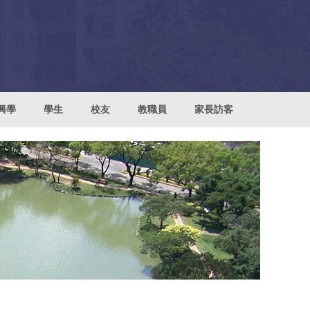
興學
學生
校友
教職員
家長訪客