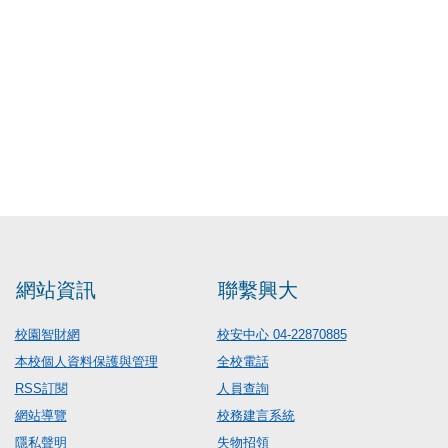
網站資訊
聯繫興大
校園智財網
校安中心 04-22870885
本校個人資料保護與管理
全校電話
RSS訂閱
人員查詢
網站導覽
校務建言系統
隱私聲明
失物招領