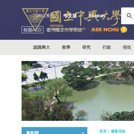
:::
網站導覽
中文版
English
校園
AED
臺灣國立大學系統
認識興大
教學
研究
行政
招生
首頁
最新消息
興新聞