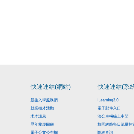
快速連結(網站)
快速連結(系統
新生入學服務網
iLearning3.0
就業徵才活動
電子郵件入口
求才訊息
洽公車輛線上申請
歷年校慶回顧
校園網路每日流量控
電子公文公布欄
斷網查詢