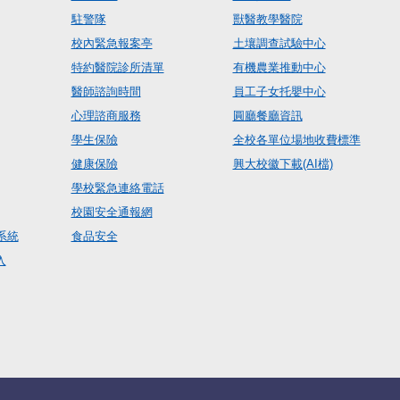
駐警隊
獸醫教學醫院
校內緊急報案亭
土壤調查試驗中心
特約醫院診所清單
有機農業推動中心
醫師諮詢時間
員工子女托嬰中心
心理諮商服務
圓廳餐廳資訊
學生保險
全校各單位場地收費標準
健康保險
興大校徽下載(AI檔)
學校緊急連絡電話
校園安全通報網
系統
食品安全
入