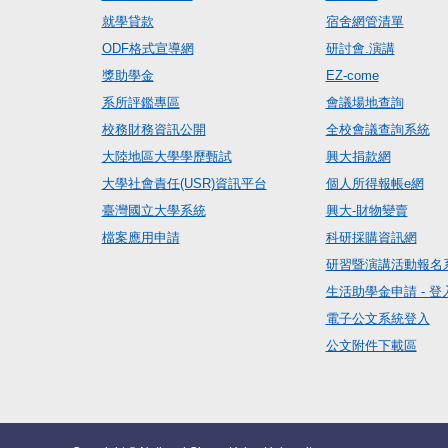
就學貸款
宿舍網管清單
ODF格式宣導網
研討會.演講
獎助學金
EZ-come
系所評鑑專區
會議場地查詢
校務財務資訊公開
全校會議查詢系統
大陸地區大學學歷甄試
興大捐款網
大學社會責任(USR)資訊平台
個人所得報帳e網
臺灣國立大學系統
興大-財物變賣
檔案應用申請
科研採購資訊網
研習暨演講活動報名
生活助學金申請 - 登
電子公文系統登入
公文附件下載區