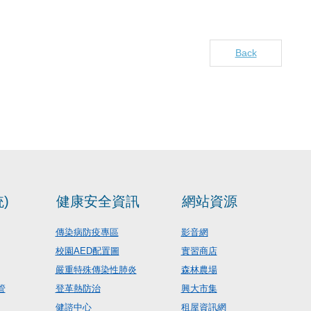
Back
)
健康安全資訊
網站資源
傳染病防疫專區
影音網
校園AED配置圖
實習商店
嚴重特殊傳染性肺炎
森林農場
管
登革熱防治
興大市集
健諮中心
租屋資訊網