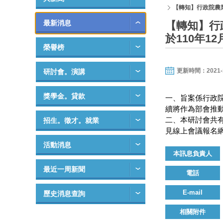
【轉知】行政院農
最新消息
【轉知】行
於110年
榮譽榜
更新時間：2021-12-
研討會。演講
獎學金。貸款
一、旨案係行政院
續將作為部會推
二、本研討會共
招生。徵才。就業
見線上會議報名網址：
活動消息
本訊息負責人
最近一周新聞
電話
E-mail
歷史消息查詢
相關附件