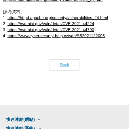
[參考資料:]
1.
https://httpd.apache.org/security/vulnerabilities_24.html
2.
https://nvd.nist.gov/vuln/detail/CVE-2021-44224
3.
https://nvd.nist.gov/vuln/detail/CVE-2021-44790
4.
https://www.cybersecurity-help.cz/vdb/SB2021122005
Back
快速連結(網站)
快速連結(系統)