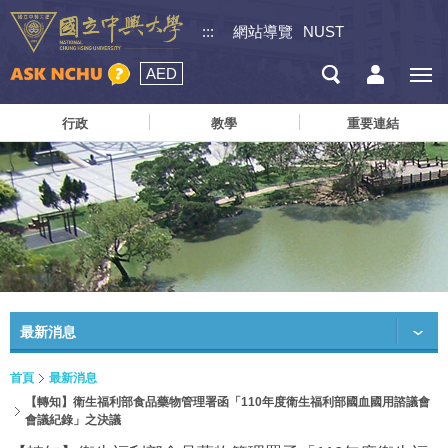
:::
網站導覽
NUST
AED
行政
教學
重要連結
最新消息
首頁
最新消息
【轉知】衛生福利部食品藥物管理署函「110年度衛生福利部國血國用諮議會
會議紀錄」之決議