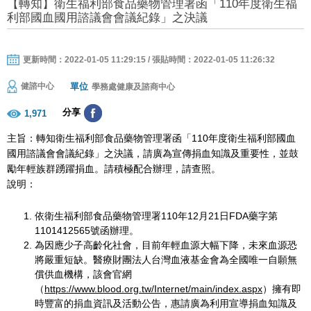
【轉知】衛生福利部食品藥物管理署函「110年度衛生福
利部國血國用諮議會會議紀錄」之決議
更新時間：2022-01-05 11:29:15 / 張貼時間：2022-01-05 11:26:32
單位
健諮中心
學務處健康及諮商中心
分享
1,971
主旨：轉知衛生福利部食品藥物管理署函「110年度衛生福利部國血
國用諮議會會議紀錄」之決議，請廣為宣傳捐血知識及重要性，並鼓
勵年輕族群踴躍捐血。請積極配合辦理，請查照。
說明：
依衛生福利部食品藥物管理署110年12月21日FDA藥字第
1101412565號函辦理。
為因應少子高齡化社會，目前年輕血源大幅下降，未來血源恐
將嚴重短缺。醫療財團法人台灣血液基金會為全國唯一自願無
償供血機構，該會官網
（
https://www.blood.org.tw/Internet/main/index.aspx
）擁有即
時豐富的捐血資訊及活動公告，惠請廣為利用宣導捐血知識及