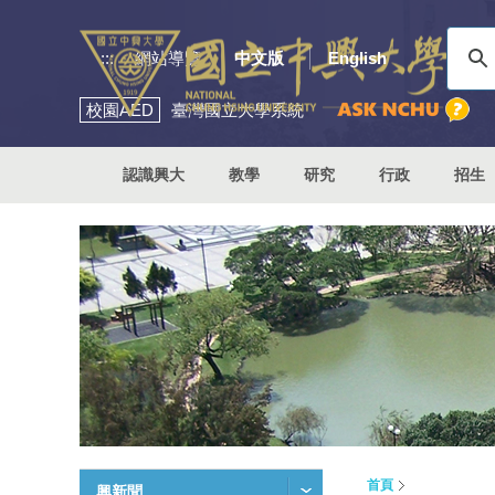
:::
網站導覽
中文版
English
校園
AED
臺灣國立大學系統
認識興大
教學
研究
行政
招生
首頁
興新聞