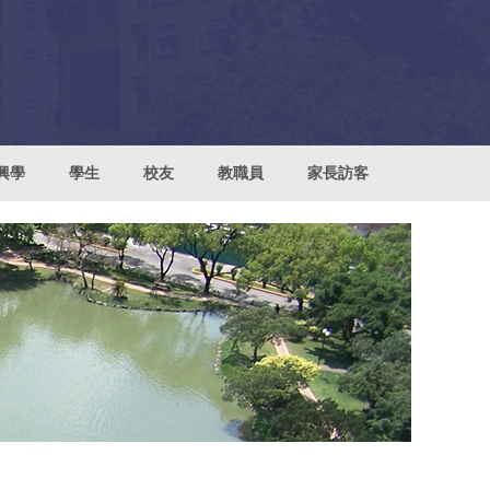
興學
學生
校友
教職員
家長訪客