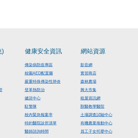
)
健康安全資訊
網站資源
傳染病防疫專區
影音網
校園AED配置圖
實習商店
嚴重特殊傳染性肺炎
森林農場
管
登革熱防治
興大市集
健諮中心
租屋資訊網
駐警隊
獸醫教學醫院
校內緊急報案亭
土壤調查試驗中心
特約醫院診所清單
有機農業推動中心
醫師諮詢時間
員工子女托嬰中心