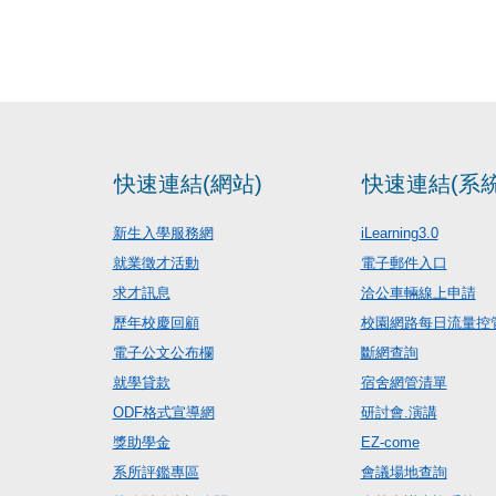
快速連結(網站)
快速連結(系統
新生入學服務網
iLearning3.0
就業徵才活動
電子郵件入口
求才訊息
洽公車輛線上申請
歷年校慶回顧
校園網路每日流量控
電子公文公布欄
斷網查詢
就學貸款
宿舍網管清單
ODF格式宣導網
研討會.演講
獎助學金
EZ-come
系所評鑑專區
會議場地查詢