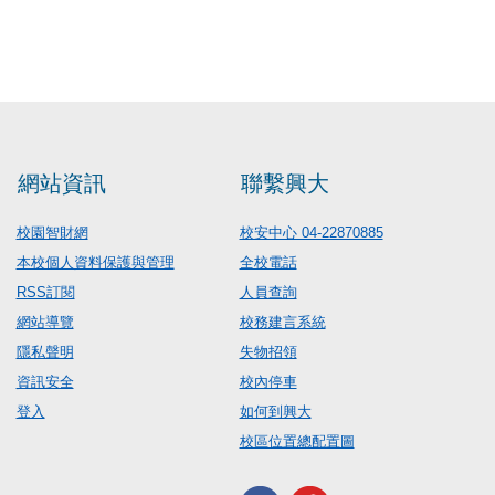
網站資訊
聯繫興大
校園智財網
校安中心 04-22870885
本校個人資料保護與管理
全校電話
RSS訂閱
人員查詢
網站導覽
校務建言系統
隱私聲明
失物招領
資訊安全
校內停車
登入
如何到興大
校區位置總配置圖