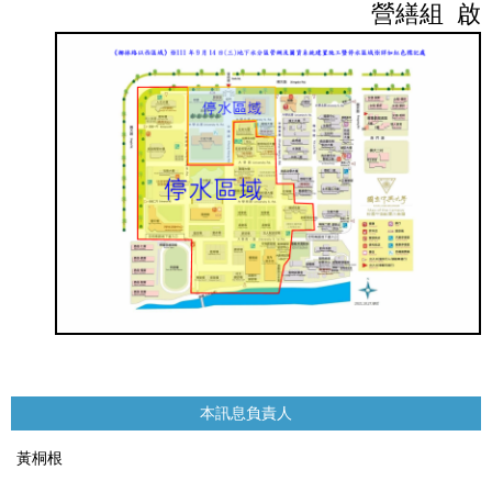
營繕組 啟
本訊息負責人
黃桐根