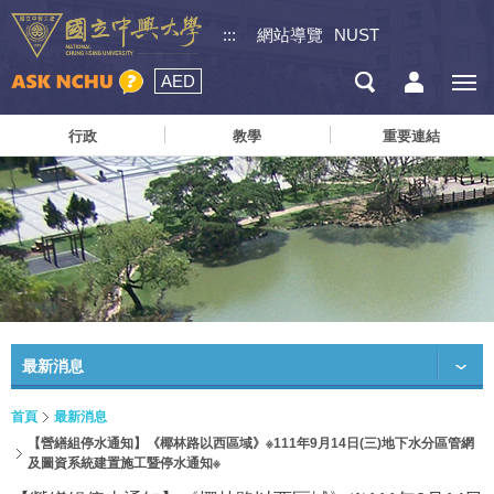
:::
網站導覽
NUST
AED
行政
教學
重要連結
最新消息
首頁
最新消息
【營繕組停水通知】《椰林路以西區域》※111年9月14日(三)地下水分區管網
及圖資系統建置施工暨停水通知※