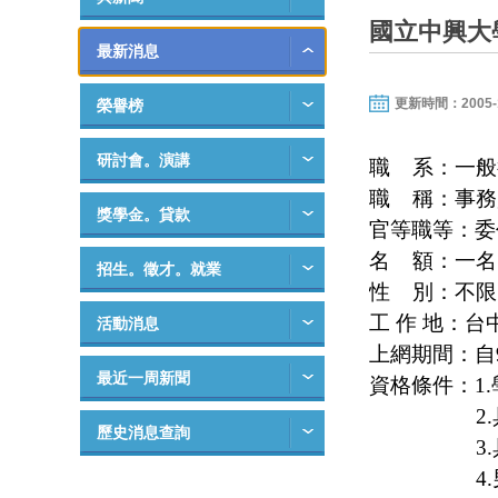
國立中興大
最新消息
更新時間：2005-12-
榮譽榜
研討會。演講
職
系：一般
職
稱：事務
獎學金。貸款
官等職等：委
名
額：一名
招生。徵才。就業
性
別：不限
工 作 地：台
活動消息
上網期間：自
最近一周新聞
資格條件：
1
2
歷史消息查詢
3
4