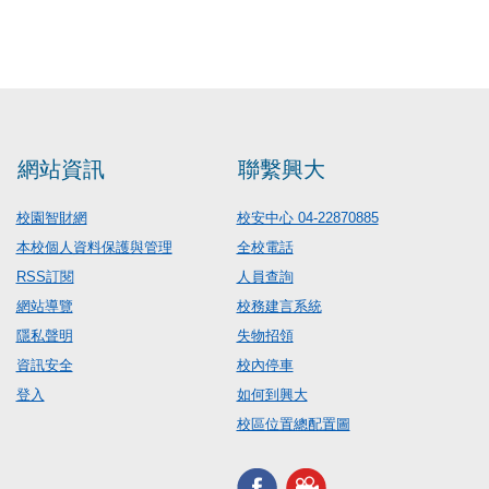
網站資訊
聯繫興大
校園智財網
校安中心 04-22870885
本校個人資料保護與管理
全校電話
RSS訂閱
人員查詢
網站導覽
校務建言系統
隱私聲明
失物招領
資訊安全
校內停車
登入
如何到興大
校區位置總配置圖