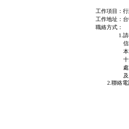
工作項目：行
工作地址：台
職絡方式：
1
信
本
十
處
及
2.聯絡電話：