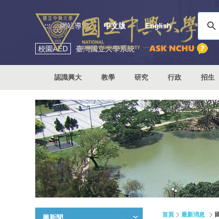
:::
網站導覽
中文版
English
校園
AED
臺灣國立大學系統
認識興大
教學
研究
行政
招生
首頁
最新消息
興新聞