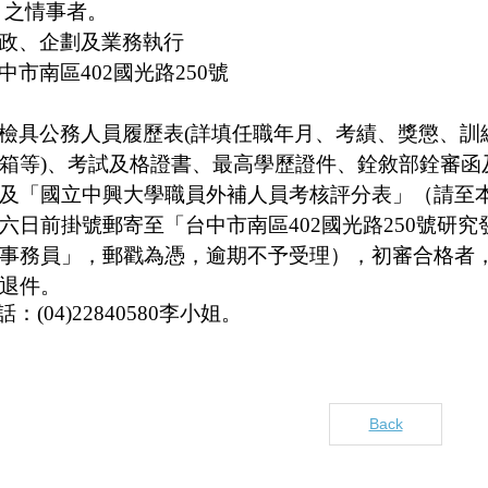
之情事者。
政、企劃及業務執行
中市南區
402國光路250號
.請檢具公務人員履歷表(詳填任職年月、考績、獎懲、
箱等)、考試及格證書、最高學歷證件、銓敘部銓審函
及「國立中興大學職員外補人員考核評分表」（請至
六日前掛號郵寄至「台中市南區402國光路250號研
事務員」，郵戳為憑，逾期不予受理），初審合格者
退件。
(04)22840580李小姐。
Back