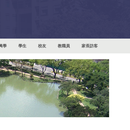
興學
學生
校友
教職員
家長訪客