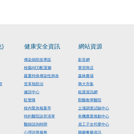
)
健康安全資訊
網站資源
傳染病防疫專區
影音網
校園AED配置圖
實習商店
嚴重特殊傳染性肺炎
森林農場
管
登革熱防治
興大市集
健諮中心
租屋資訊網
駐警隊
獸醫教學醫院
校內緊急報案亭
土壤調查試驗中心
特約醫院診所清單
有機農業推動中心
醫師諮詢時間
員工子女托嬰中心
心理諮商服務
圓廳餐廳資訊