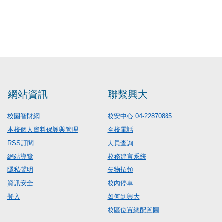
網站資訊
聯繫興大
校園智財網
校安中心 04-22870885
本校個人資料保護與管理
全校電話
RSS訂閱
人員查詢
網站導覽
校務建言系統
隱私聲明
失物招領
資訊安全
校內停車
登入
如何到興大
校區位置總配置圖