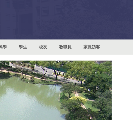
興學
學生
校友
教職員
家長訪客