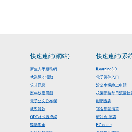
快速連結(網站)
快速連結(系統
新生入學服務網
iLearning3.0
就業徵才活動
電子郵件入口
求才訊息
洽公車輛線上申請
歷年校慶回顧
校園網路每日流量控
電子公文公布欄
斷網查詢
就學貸款
宿舍網管清單
ODF格式宣導網
研討會.演講
獎助學金
EZ-come