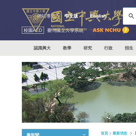
:::
網站導覽
中文版
English
校園
AED
臺灣國立大學系統
認識興大
教學
研究
行政
招生
首頁
最新消息
興新聞