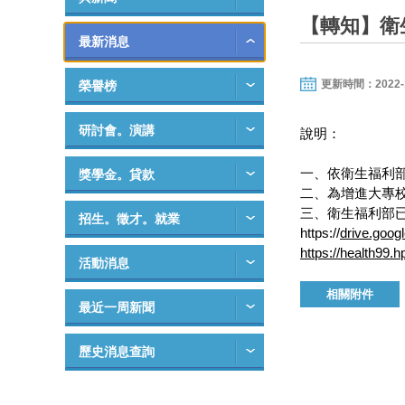
【轉知】衛
最新消息
更新時間：2022-12-
榮譽榜
研討會。演講
說明：
一、依衛生福利部1
獎學金。貸款
二、為增進大專
三、衛生福利部
招生。徵才。就業
https://
drive.goo
https://health99.h
活動消息
相關附件
最近一周新聞
歷史消息查詢