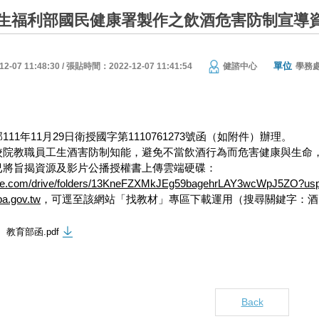
生福利部國民健康署製作之飲酒危害防制宣導
單位
07 11:48:30 / 張貼時間：2022-12-07 11:41:54
健諮中心
學務
11年11月29日衛授國字第1110761273號函（如附件）辦理。
校院教職員工生酒害防制知能，避免不當飲酒行為而危害健康與生命
已將旨揭資源及影片公播授權書上傳雲端硬碟：
gle.com/drive/folders/13KneFZXMkJEg59bagehrLAY3wcWpJ5ZO?usp
pa.gov.tw
，可逕至該網站「找教材」專區下載運用（搜尋關鍵字：酒
教育部函.pdf
Back