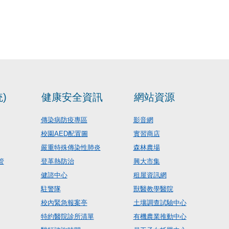
)
健康安全資訊
網站資源
傳染病防疫專區
影音網
校園AED配置圖
實習商店
嚴重特殊傳染性肺炎
森林農場
管
登革熱防治
興大市集
健諮中心
租屋資訊網
駐警隊
獸醫教學醫院
校內緊急報案亭
土壤調查試驗中心
特約醫院診所清單
有機農業推動中心