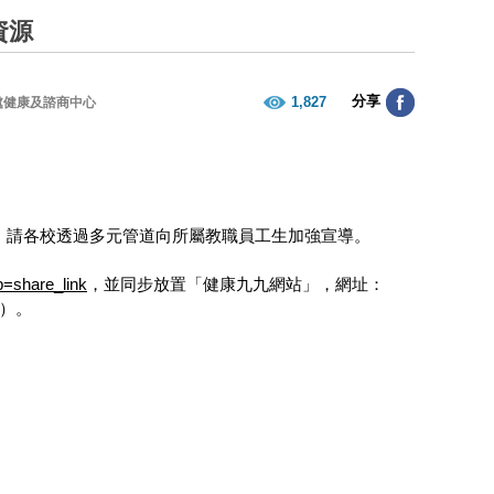
資源
分享
1,827
處健康及諮商中心
，請各校透過多元管道向所屬教職員工生加強宣導。
=share_link
，並同步放置「健康九九網站」，網址：
）。