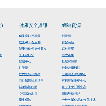
)
健康安全資訊
網站資源
傳染病防疫專區
影音網
校園AED配置圖
實習商店
嚴重特殊傳染性肺炎
森林農場
管
登革熱防治
興大市集
健諮中心
租屋資訊網
駐警隊
獸醫教學醫院
校內緊急報案亭
土壤調查試驗中心
特約醫院診所清單
有機農業推動中心
醫師諮詢時間
員工子女托嬰中心
心理諮商服務
圓廳餐廳資訊
學生保險
全校各單位場地收費標準