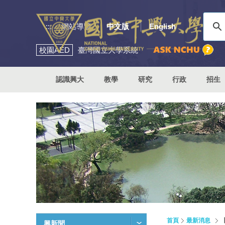
:::
網站導覽
中文版
English
校園
AED
臺灣國立大學系統
認識興大
教學
研究
行政
招生
首頁
最新消息
【
興新聞