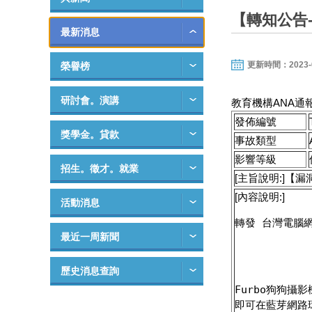
【轉知公告-漏
最新消息
更新時間：2023-06-
榮譽榜
研討會。演講
教育機構ANA通
發佈編號
獎學金。貸款
事故類型
影響等級
招生。徵才。就業
[主旨說明:]【漏洞
[內容說明:]
活動消息
轉發 台灣電腦網路
最近一周新聞
歷史消息查詢
Furbo狗狗攝
即可在藍芽網路環