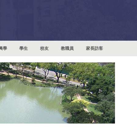
興學
學生
校友
教職員
家長訪客