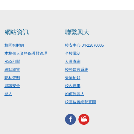
網站資訊
聯繫興大
校園智財網
校安中心 04-22870885
本校個人資料保護與管理
全校電話
RSS訂閱
人員查詢
網站導覽
校務建言系統
隱私聲明
失物招領
資訊安全
校內停車
登入
如何到興大
校區位置總配置圖