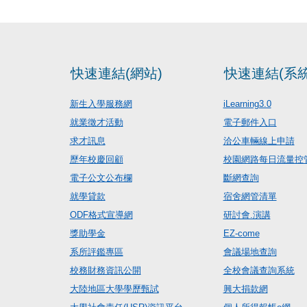
快速連結(網站)
快速連結(系統
新生入學服務網
iLearning3.0
就業徵才活動
電子郵件入口
求才訊息
洽公車輛線上申請
歷年校慶回顧
校園網路每日流量控
電子公文公布欄
斷網查詢
就學貸款
宿舍網管清單
ODF格式宣導網
研討會.演講
獎助學金
EZ-come
系所評鑑專區
會議場地查詢
校務財務資訊公開
全校會議查詢系統
大陸地區大學學歷甄試
興大捐款網