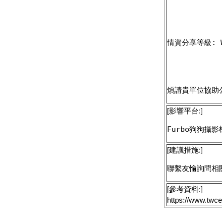
情資分享等級: 
煩請貴單位協助
[影響平台:]
Furbo狗狗攝影
[建議措施:]
聯繫友愉詢問相
[參考資料:]
https://www.twce