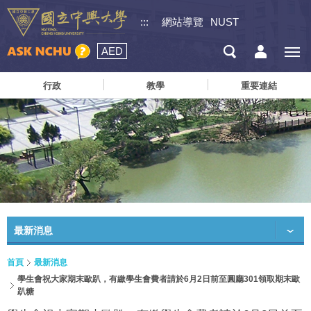
:::
網站導覽
NUST
AED
行政
教學
重要連結
最新消息
首頁
最新消息
學生會祝大家期末歐趴，有繳學生會費者請於6月2日前至圓廳301領取期末歐
趴糖