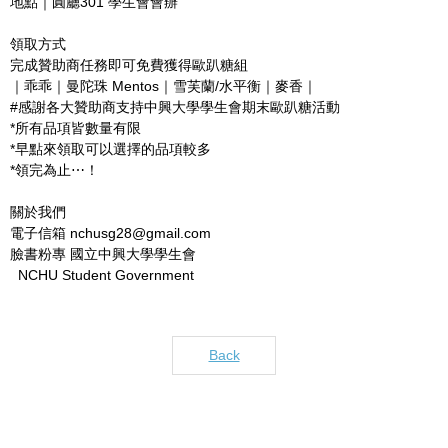
地點｜圓廳301 學生會會辦
領取方式
完成贊助商任務即可免費獲得歐趴糖組
｜乖乖｜曼陀珠 Mentos｜雪芙蘭/水平衡｜麥香｜
#感謝各大贊助商支持中興大學學生會期末歐趴糖活動
*所有品項皆數量有限
*早點來領取可以選擇的品項較多
*領完為止⋯！
關於我們
電子信箱 nchusg28@gmail.com
臉書粉專 國立中興大學學生會
NCHU Student Government
Back