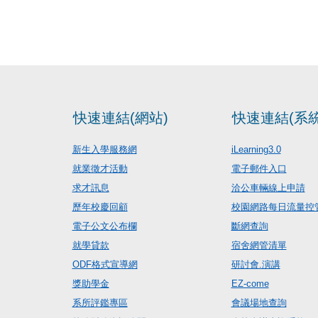
快速連結(網站)
快速連結(系統
新生入學服務網
iLearning3.0
就業徵才活動
電子郵件入口
求才訊息
洽公車輛線上申請
歷年校慶回顧
校園網路每日流量控
電子公文公布欄
斷網查詢
就學貸款
宿舍網管清單
ODF格式宣導網
研討會.演講
獎助學金
EZ-come
系所評鑑專區
會議場地查詢