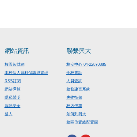
網站資訊
聯繫興大
校園智財網
校安中心 04-22870885
本校個人資料保護與管理
全校電話
RSS訂閱
人員查詢
網站導覽
校務建言系統
隱私聲明
失物招領
資訊安全
校內停車
登入
如何到興大
校區位置總配置圖