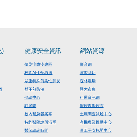
)
健康安全資訊
網站資源
傳染病防疫專區
影音網
校園AED配置圖
實習商店
嚴重特殊傳染性肺炎
森林農場
管
登革熱防治
興大市集
健諮中心
租屋資訊網
駐警隊
獸醫教學醫院
校內緊急報案亭
土壤調查試驗中心
特約醫院診所清單
有機農業推動中心
醫師諮詢時間
員工子女托嬰中心