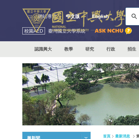
:::
網站導覽
中文版
English
校園
AED
臺灣國立大學系統
認識興大
教學
研究
行政
招生
首頁
最新消息
興新聞