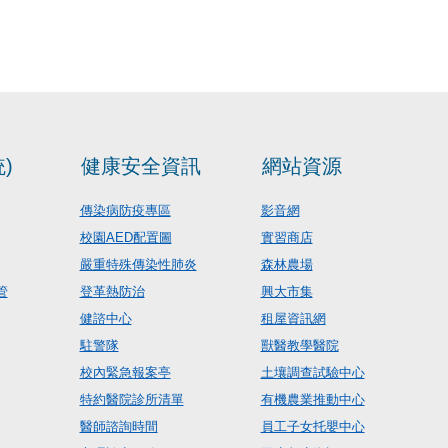
)
健康安全資訊
網站資源
傳染病防疫專區
影音網
校園AED配置圖
實習商店
嚴重特殊傳染性肺炎
森林農場
管
登革熱防治
興大市集
健諮中心
租屋資訊網
駐警隊
獸醫教學醫院
校內緊急報案亭
土壤調查試驗中心
特約醫院診所清單
有機農業推動中心
醫師諮詢時間
員工子女托嬰中心