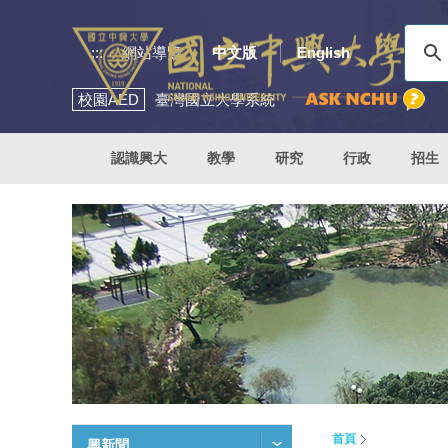
:::
網站導覽
中文版
English
校園
AED
臺灣國立大學系統
認識興大
教學
研究
行政
招生
首頁
興新聞