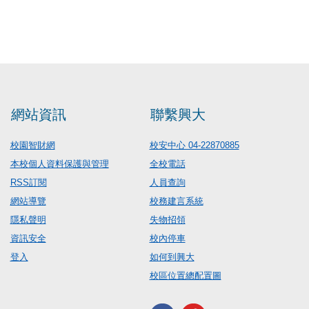
網站資訊
聯繫興大
校園智財網
校安中心 04-22870885
本校個人資料保護與管理
全校電話
RSS訂閱
人員查詢
網站導覽
校務建言系統
隱私聲明
失物招領
資訊安全
校內停車
登入
如何到興大
校區位置總配置圖