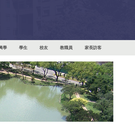
興學
學生
校友
教職員
家長訪客