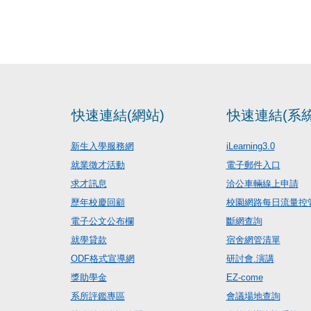
快速連結(網站)
快速連結(系統
新生入學服務網
iLearning3.0
就業徵才活動
電子郵件入口
求才訊息
洽公車輛線上申請
歷年校慶回顧
校園網路每日流量控
電子公文公布欄
斷網查詢
就學貸款
宿舍網管清單
ODF格式宣導網
研討會.演講
獎助學金
EZ-come
系所評鑑專區
會議場地查詢