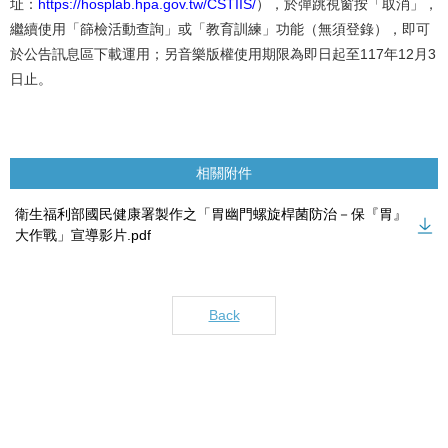
址：
https://hosplab.hpa.gov.tw/CSTIIS/
），於彈跳視窗按「取消」，
繼續使用「篩檢活動查詢」或「教育訓練」功能（無須登錄），即可
於公告訊息區下載運用；另音樂版權使用期限為即日起至117年12月3
日止。
相關附件
衛生福利部國民健康署製作之「胃幽門螺旋桿菌防治－保『胃』
大作戰」宣導影片.pdf
Back