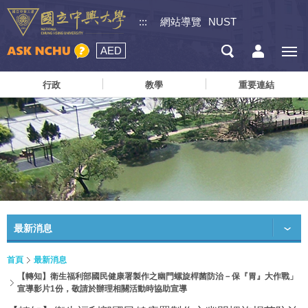
:::
網站導覽
NUST
AED
行政
教學
重要連結
最新消息
首頁
最新消息
【轉知】衛生福利部國民健康署製作之幽門螺旋桿菌防治－保『胃』大作戰」
宣導影片1份，敬請於辦理相關活動時協助宣導