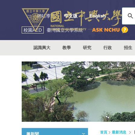
:::
網站導覽
中文版
English
校園
AED
臺灣國立大學系統
認識興大
教學
研究
行政
招生
首頁
最新消息
興新聞