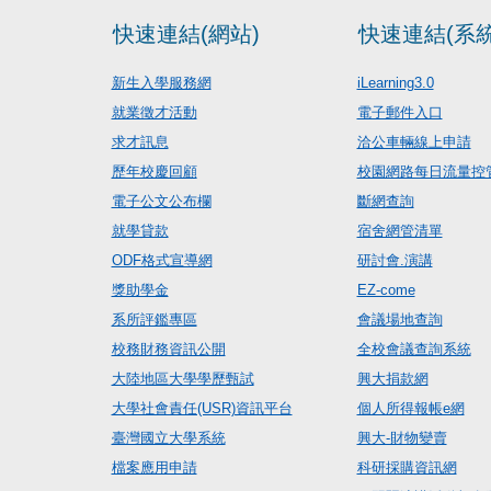
快速連結(網站)
快速連結(系統
新生入學服務網
iLearning3.0
就業徵才活動
電子郵件入口
求才訊息
洽公車輛線上申請
歷年校慶回顧
校園網路每日流量控
電子公文公布欄
斷網查詢
就學貸款
宿舍網管清單
ODF格式宣導網
研討會.演講
獎助學金
EZ-come
系所評鑑專區
會議場地查詢
校務財務資訊公開
全校會議查詢系統
大陸地區大學學歷甄試
興大捐款網
大學社會責任(USR)資訊平台
個人所得報帳e網
臺灣國立大學系統
興大-財物變賣
檔案應用申請
科研採購資訊網