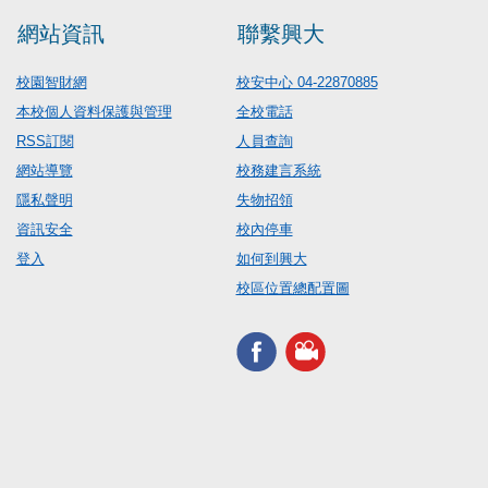
網站資訊
聯繫興大
校園智財網
校安中心 04-22870885
本校個人資料保護與管理
全校電話
RSS訂閱
人員查詢
網站導覽
校務建言系統
隱私聲明
失物招領
資訊安全
校內停車
登入
如何到興大
校區位置總配置圖