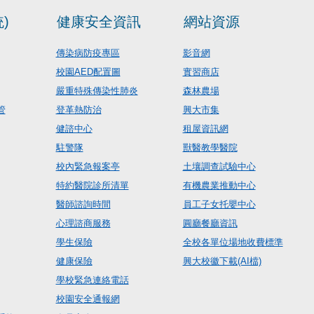
)
健康安全資訊
網站資源
傳染病防疫專區
影音網
校園AED配置圖
實習商店
嚴重特殊傳染性肺炎
森林農場
管
登革熱防治
興大市集
健諮中心
租屋資訊網
駐警隊
獸醫教學醫院
校內緊急報案亭
土壤調查試驗中心
特約醫院診所清單
有機農業推動中心
醫師諮詢時間
員工子女托嬰中心
心理諮商服務
圓廳餐廳資訊
學生保險
全校各單位場地收費標準
健康保險
興大校徽下載(AI檔)
學校緊急連絡電話
校園安全通報網