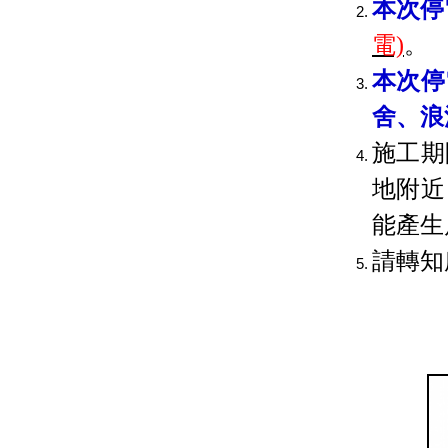
本次停
電)
。
本次停
舍、浪
施工期
地附近
能產生
請轉知