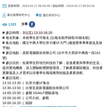
更新時間：2024-02-17 08:54:49 / 張貼時間：2024-02-17 08:54:16
單位
磐石產學研究中心
盤石研究中心
分享
1,515
◼️
參訪時間：
3/1(五) 13:10-16:20
◼️
報名對象：本校學生皆可報名 (以報名順序錄取30個名額)
◼️
集合地點：國立中興大學社管大樓1F大門 (備遊覽車專車接送及旅
平險)
◼️
參訪地點：鼎新電腦股份有限公司 (台中市大里區中興路一段161
號)
◼️
參訪目的：拓展學生對現代科技的了解，促進產業與學界的交流，
提供實地機會，深入體驗軟體開發環境，了解產業園區概況、科技產
業聚落及人才需求以培養學生職場應用技能及產業洞察。
◼️
參訪流程：
13:10-13:30 | 社管大樓1F集合
13:30-13:50 | 出發至鼎新電腦股份有限公司
14:00-15:00 | 參觀 5GAIoT體驗基地
15:00-16:00 | 公司介紹、參觀
16:00-16:20 | 賦歸