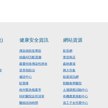
)
健康安全資訊
網站資源
傳染病防疫專區
影音網
校園AED配置圖
實習商店
嚴重特殊傳染性肺炎
森林農場
管
登革熱防治
興大市集
健諮中心
租屋資訊網
駐警隊
獸醫教學醫院
校內緊急報案亭
土壤調查試驗中心
特約醫院診所清單
有機農業推動中心
醫師諮詢時間
員工子女托嬰中心