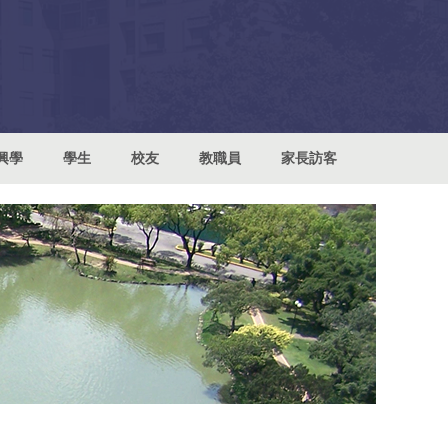
興學
學生
校友
教職員
家長訪客