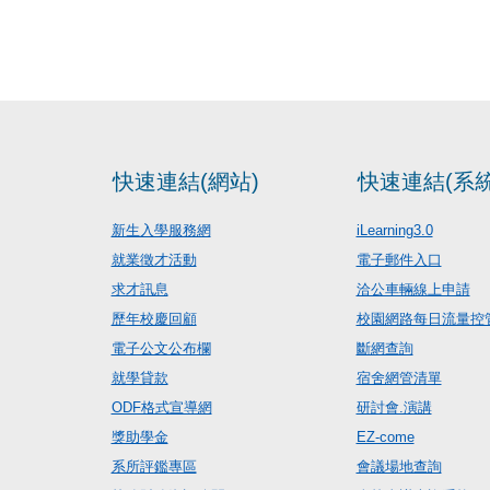
快速連結(網站)
快速連結(系統
新生入學服務網
iLearning3.0
就業徵才活動
電子郵件入口
求才訊息
洽公車輛線上申請
歷年校慶回顧
校園網路每日流量控
電子公文公布欄
斷網查詢
就學貸款
宿舍網管清單
ODF格式宣導網
研討會.演講
獎助學金
EZ-come
系所評鑑專區
會議場地查詢