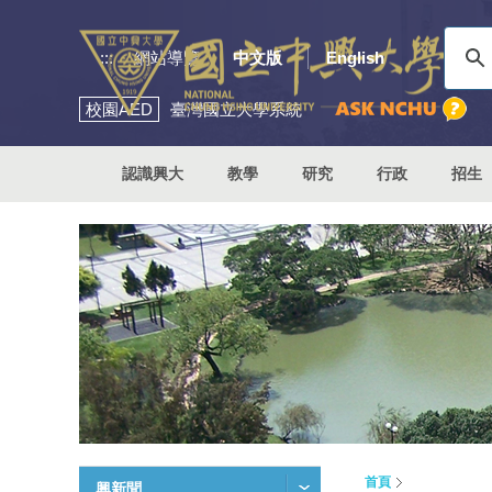
:::
網站導覽
中文版
English
校園
AED
臺灣國立大學系統
認識興大
教學
研究
行政
招生
首頁
興新聞