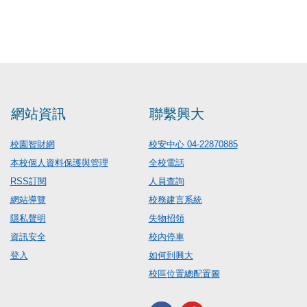
網站資訊
聯繫興大
校園智財網
校安中心 04-22870885
本校個人資料保護與管理
全校電話
RSS訂閱
人員查詢
網站導覽
校務建言系統
隱私聲明
失物招領
資訊安全
校內停車
登入
如何到興大
校區位置總配置圖