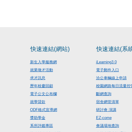
快速連結(網站)
快速連結(系統
新生入學服務網
iLearning3.0
就業徵才活動
電子郵件入口
求才訊息
洽公車輛線上申請
歷年校慶回顧
校園網路每日流量控
電子公文公布欄
斷網查詢
就學貸款
宿舍網管清單
ODF格式宣導網
研討會.演講
獎助學金
EZ-come
系所評鑑專區
會議場地查詢