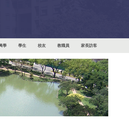
興學
學生
校友
教職員
家長訪客