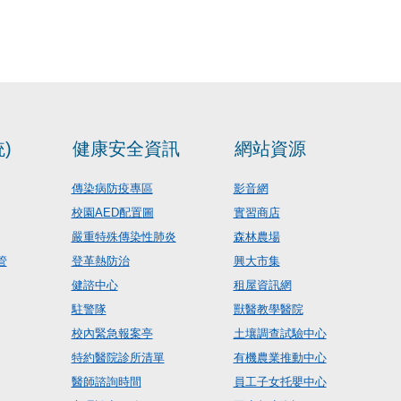
)
健康安全資訊
網站資源
傳染病防疫專區
影音網
校園AED配置圖
實習商店
嚴重特殊傳染性肺炎
森林農場
管
登革熱防治
興大市集
健諮中心
租屋資訊網
駐警隊
獸醫教學醫院
校內緊急報案亭
土壤調查試驗中心
特約醫院診所清單
有機農業推動中心
醫師諮詢時間
員工子女托嬰中心