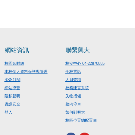
網站資訊
聯繫興大
校園智財網
校安中心 04-22870885
本校個人資料保護與管理
全校電話
RSS訂閱
人員查詢
網站導覽
校務建言系統
隱私聲明
失物招領
資訊安全
校內停車
登入
如何到興大
校區位置總配置圖