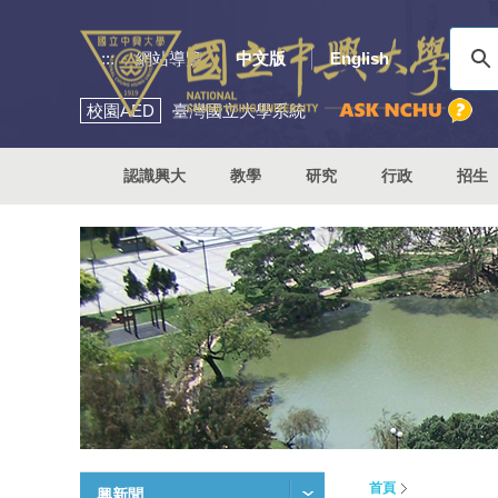
:::
網站導覽
中文版
English
校園
AED
臺灣國立大學系統
認識興大
教學
研究
行政
招生
首頁
興新聞