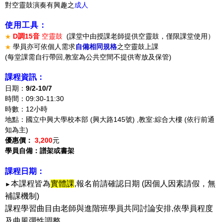
對空靈鼓演奏有興趣之
成人
使用工具：
D調15音
空靈鼓
(課堂中由授課老師提供空靈鼓，僅限課堂使用）
★
學員亦可依個人需求
自備相同規格
之空靈鼓上課
★
(每堂課需自行帶回,教室為公共空間不提供寄放及保管)
課程資訊：
日期：
9
/2
-10/7
時間：
09:30-11:30
時數：12小時
地點：
國立中興大學校本部 (興大路145號) ,教室:綜合大樓 (依行前通
知為主)
優惠價：
3,200
元
學員自備
：譜架或書架
課程日期：
本課程皆為
實體課
,報名前請確認日期 (因個人因素請假，無
►
補課機制)
課程學習曲目由老師與進階班學員共同討論安排,依學員程度
及曲風彈性調整