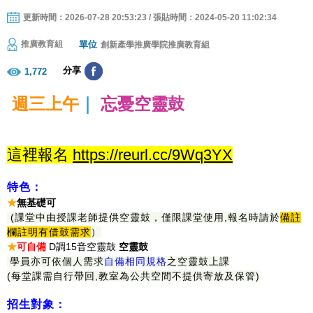
更新時間：2026-07-28 20:53:23 / 張貼時間：2024-05-20 11:02:34
單位
推廣教育組
創新產學推廣學院推廣教育組
分享
1,772
週三上午
｜
忘憂空靈鼓
這裡報名
https://reurl.cc/9Wq3YX
特色：
★
無基礎可
(課堂中由授課老師提供空靈鼓，僅限課堂使用,報名時請於
備註
欄註明有借鼓需求
）
★
可自備
D調15音空靈鼓
空靈鼓
學員亦可依個人需求
自備相同規格
之空靈鼓上課
(每堂課需自行帶回,教室為公共空間不提供寄放及保管)
招生對象：