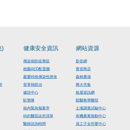
)
健康安全資訊
網站資源
傳染病防疫專區
影音網
校園AED配置圖
實習商店
嚴重特殊傳染性肺炎
森林農場
管
登革熱防治
興大市集
健諮中心
租屋資訊網
駐警隊
獸醫教學醫院
校內緊急報案亭
土壤調查試驗中心
特約醫院診所清單
有機農業推動中心
醫師諮詢時間
員工子女托嬰中心