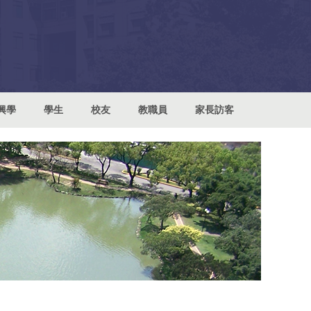
興學
學生
校友
教職員
家長訪客