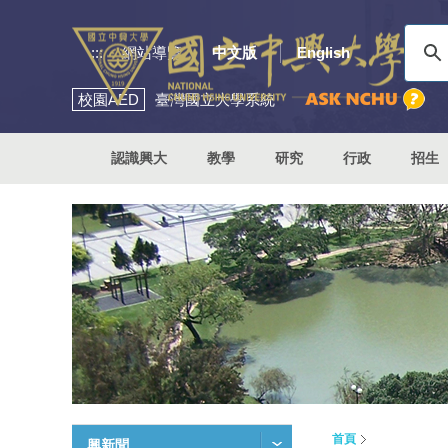
:::
網站導覽
中文版
English
校園
AED
臺灣國立大學系統
認識興大
教學
研究
行政
招生
首頁
興新聞