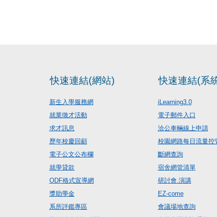
快速連結(網站)
快速連結(系統
新生入學服務網
iLearning3.0
就業徵才活動
電子郵件入口
求才訊息
洽公車輛線上申請
歷年校慶回顧
校園網路每日流量控
電子公文公布欄
斷網查詢
就學貸款
宿舍網管清單
ODF格式宣導網
研討會.演講
獎助學金
EZ-come
系所評鑑專區
會議場地查詢