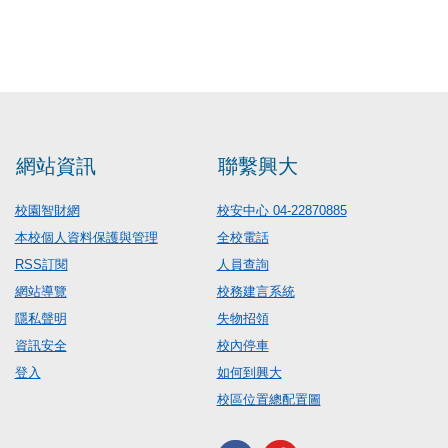
網站資訊
聯繫興大
校園智財網
校安中心 04-22870885
本校個人資料保護與管理
全校電話
RSS訂閱
人員查詢
網站導覽
校務建言系統
隱私聲明
失物招領
資訊安全
校內停車
登入
如何到興大
校區位置總配置圖